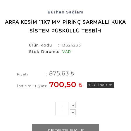
Burhan Sağlam
ARPA KESIM 11X7 MM PIRINÇ SARMALLI KUKA
SISTEM PÜSKÜLLÜ TESBIH
Ürün Kodu
BS24233
Stok Durumu
VAR
875,63
Fiyatı
700,50
%20
İndirim
İndirimli Fiyatı
SEPETE EKLE