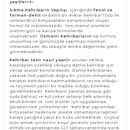
çeşitleri
dir.
Sıkma Kehribarın Yapılışı
İçeriğinde
fenol ve
forman-dehit
ve belirli bir miktar kehribar tozu ile
renklendirici kimyasalların karışımından oluşan
formül ile üretilmektedir. Yeni mamül ürünlerin
üretimi gizli ve karışık formüllerde
oluşmaktadır.
Osmanlı Kehribarların
ise formülü
unutulmuş ve günümüzde yapılması mümkün
olmamaktadır. Bu sebeple antika değerinde işlem
görmektedirler.
Kehribar testi nasıl yapılır
soruları sıklıkla
karşılaşılan özellikle Ukrayna damla kehribar için
cevap aranan konulardandır. Damla kehribarları
yakarak test yapmak doğru bir çözüm olmamakla
beraber kehribarın hammaddesinin reçine olduğu
ve reçinenin yanıcı bir madde olduğu bilinmesi
gerekmektedir. Kehribarın yanmaz anlayışı gibi
suda batmaz ve kül çeker anlayışı halk arasında
eksik bilinen ve tüm ürünler için uygulanması
gereken test yöntemleridir. Kehribar yapısındaki
kimyasallar nedeniyle plastik olmamasına rağmen
balata yanığına yakın bir koku vermektedir. Orijinal
ürün almak için birinci koşul güvenilir yerleri tercih
etmek ve gerektiğinde GLT labratuvarlarında içerik