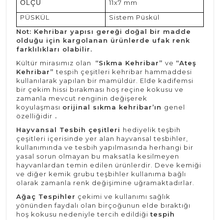
ÖLÇÜ
11x7 mm
PÜSKÜL
Sistem Püskül
Not: Kehribar yapısı gereği doğal bir madde
olduğu için kargolanan ürünlerde ufak renk
farklılıkları olabilir.
Kültür mirasımız olan
“Sıkma Kehribar”
ve
“Ateş
Kehribar”
tespih çeşitleri kehribar hammaddesi
kullanılarak yapılan bir mamüldür. Elde kadifemsi
bir çekim hissi bırakması hoş reçine kokusu ve
zamanla mevcut renginin değişerek
koyulaşması
orijinal sıkma kehribar’ın
genel
özelliğidir
.
Hayvansal Tesbih çeşitleri
hediyelik teşbih
çeşitleri içerisinde yer alan hayvansal tesbihler,
kullanımında ve tesbih yapılmasında herhangi bir
yasal sorun olmayan bu maksatla kesilmeyen
hayvanlardan temin edilen ürünlerdir. Deve kemiği
ve diğer kemik grubu teşbihler kullanıma bağlı
olarak zamanla renk değişimine uğramaktadırlar.
Ağaç Tespihler
çekimi ve kullanımı sağlık
yönünden faydalı olan birçoğunun elde bıraktığı
hoş kokusu nedeniyle tercih edildiği
tespih