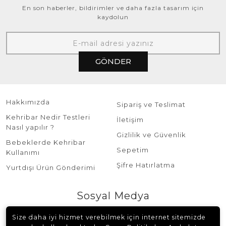
En son haberler, bildirimler ve daha fazla tasarım için
kaydolun
GÖNDER
Hakkımızda
Sipariş ve Teslimat
Kehribar Nedir Testleri
İletişim
Nasıl yapılır ?
Gizlilik ve Güvenlik
Bebeklerde Kehribar
Sepetim
Kullanımı
Şifre Hatırlatma
Yurtdışı Ürün Gönderimi
Sosyal Medya
Size daha iyi hizmet verebilmek için internet sitemizde