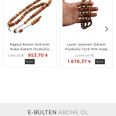
Kapsül Kesim 9x6 mm
Lazer İşlemeli Sistem
Kuka Sistem Püsküllü
Püsküllü 12x9 mm Arpa
Tesbih
Kesim Kuka Tesbih
953,70
1.192,13
2.095,47
1.676,37
%20
%20
E-BÜLTEN
ABONE OL