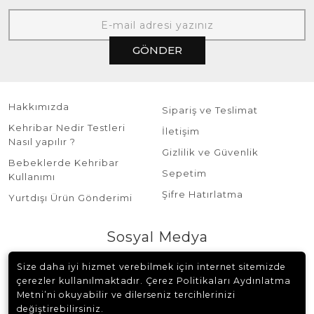
GÖNDER
Hakkımızda
Sipariş ve Teslimat
Kehribar Nedir Testleri
İletişim
Nasıl yapılır ?
Gizlilik ve Güvenlik
Bebeklerde Kehribar
Sepetim
Kullanımı
Şifre Hatırlatma
Yurtdışı Ürün Gönderimi
Sosyal Medya
Size daha iyi hizmet verebilmek için internet sitemizde
çerezler kullanılmaktadır. Çerez Politikaları Aydınlatma
Metni’ni okuyabilir ve dilerseniz tercihlerinizi
değiştirebilirsiniz.