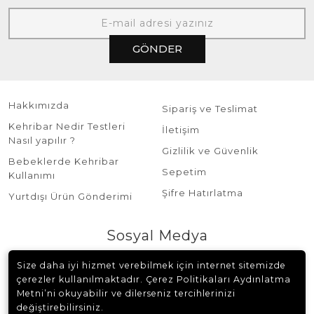
GÖNDER
Hakkımızda
Sipariş ve Teslimat
Kehribar Nedir Testleri
İletişim
Nasıl yapılır ?
Gizlilik ve Güvenlik
Bebeklerde Kehribar
Sepetim
Kullanımı
Şifre Hatırlatma
Yurtdışı Ürün Gönderimi
Sosyal Medya
Size daha iyi hizmet verebilmek için internet sitemizde
çerezler kullanılmaktadır. Çerez Politikaları Aydınlatma
Metni’ni okuyabilir ve dilerseniz tercihlerinizi
değiştirebilirsiniz.