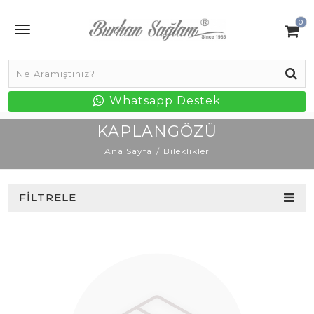
0
Whatsapp Destek
KAPLANGÖZÜ
Ana Sayfa
Bileklikler
FILTRELE