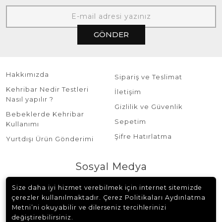
GÖNDER
Hakkımızda
Sipariş ve Teslimat
Kehribar Nedir Testleri
İletişim
Nasıl yapılır ?
Gizlilik ve Güvenlik
Bebeklerde Kehribar
Sepetim
Kullanımı
Şifre Hatırlatma
Yurtdışı Ürün Gönderimi
Sosyal Medya
Size daha iyi hizmet verebilmek için internet sitemizde
çerezler kullanılmaktadır. Çerez Politikaları Aydınlatma
Metni’ni okuyabilir ve dilerseniz tercihlerinizi
değiştirebilirsiniz.