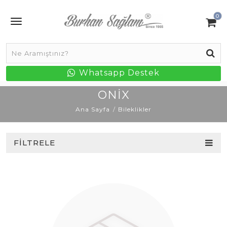
0
Whatsapp Destek
ONIX
Ana Sayfa
Bileklikler
FILTRELE