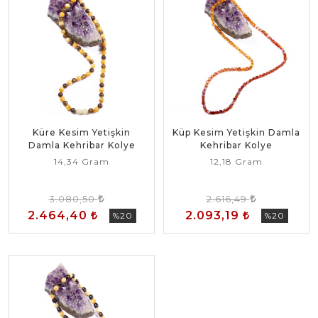
Küre Kesim Yetişkin
Küp Kesim Yetişkin Damla
Damla Kehribar Kolye
Kehribar Kolye
14,34 Gram
12,18 Gram
3.080,50
2.616,49
2.464,40
2.093,19
%20
%20