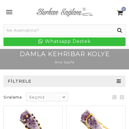
0
Whatsapp Destek
DAMLA KEHRIBAR KOLYE
Ana Sayfa
FILTRELE
Sıralama