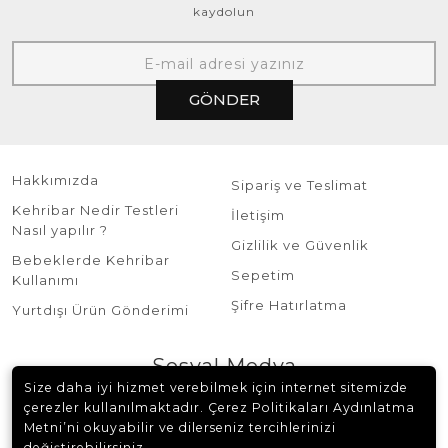
kaydolun
GÖNDER
Hakkımızda
Sipariş ve Teslimat
Kehribar Nedir Testleri
İletişim
Nasıl yapılır ?
Gizlilik ve Güvenlik
Bebeklerde Kehribar
Sepetim
Kullanımı
Şifre Hatırlatma
Yurtdışı Ürün Gönderimi
Sosyal Medya
Size daha iyi hizmet verebilmek için internet sitemizde
çerezler kullanılmaktadır. Çerez Politikaları Aydınlatma
Metni’ni okuyabilir ve dilerseniz tercihlerinizi
değiştirebilirsiniz.