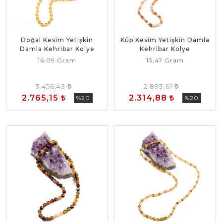
Doğal Kesim Yetişkin
Küp Kesim Yetişkin Damla
Damla Kehribar Kolye
Kehribar Kolye
16,09 Gram
13,47 Gram
3.456,43
2.893,61
2.765,15
2.314,88
%20
%20