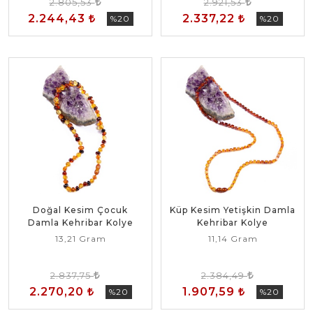
2.805,53
2.921,53
2.244,43
2.337,22
%20
%20
Doğal Kesim Çocuk
Küp Kesim Yetişkin Damla
Damla Kehribar Kolye
Kehribar Kolye
13,21 Gram
11,14 Gram
2.837,75
2.384,49
2.270,20
1.907,59
%20
%20