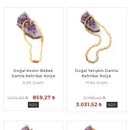
Doğal Kesim Bebek
Doğal Yetişkin Damla
Damla Kehribar Kolye
Kehribar Kolye
5,03 Gram
17,64 Gram
859,27
1.074,09
3.789,40
3.031,52
%20
%20