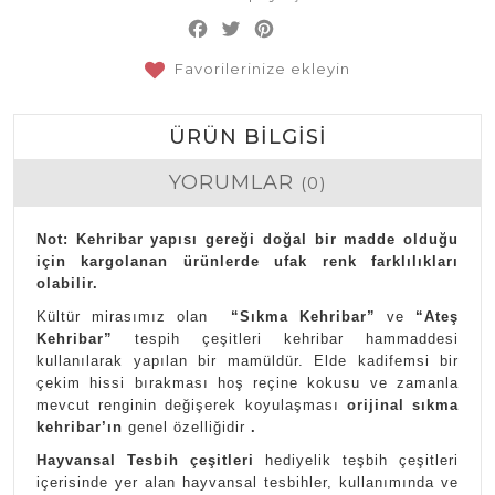
Facebook
Twitter
Pinterest
Share
Favorilerinize ekleyin
ÜRÜN BILGISI
YORUMLAR
(0)
Not: Kehribar yapısı gereği doğal bir madde olduğu
için kargolanan ürünlerde ufak renk farklılıkları
olabilir.
Kültür mirasımız olan
“Sıkma Kehribar”
ve
“Ateş
Kehribar”
tespih çeşitleri kehribar hammaddesi
kullanılarak yapılan bir mamüldür. Elde kadifemsi bir
çekim hissi bırakması hoş reçine kokusu ve zamanla
mevcut renginin değişerek koyulaşması
orijinal sıkma
kehribar’ın
genel özelliğidir
.
Hayvansal Tesbih çeşitleri
hediyelik teşbih çeşitleri
içerisinde yer alan hayvansal tesbihler, kullanımında ve