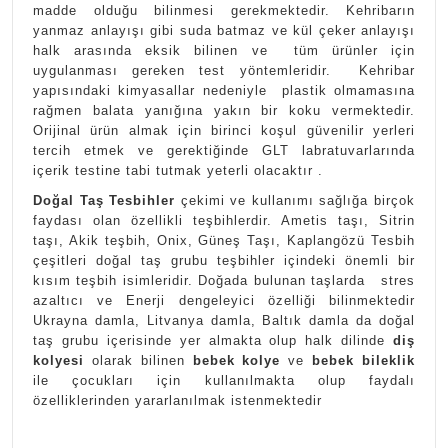
madde olduğu bilinmesi gerekmektedir. Kehribarın
yanmaz anlayışı gibi suda batmaz ve kül çeker anlayışı
halk arasında eksik bilinen ve tüm ürünler için
uygulanması gereken test yöntemleridir. Kehribar
yapısındaki kimyasallar nedeniyle plastik olmamasına
rağmen balata yanığına yakın bir koku vermektedir.
Orijinal ürün almak için birinci koşul güvenilir yerleri
tercih etmek ve gerektiğinde GLT labratuvarlarında
içerik testine tabi tutmak yeterli olacaktır .
Doğal Taş Tesbihler
çekimi ve kullanımı sağlığa birçok
faydası olan özellikli teşbihlerdir. Ametis taşı, Sitrin
taşı, Akik teşbih, Onix, Güneş Taşı, Kaplangözü Tesbih
çeşitleri doğal taş grubu teşbihler içindeki önemli bir
kısım teşbih isimleridir. Doğada bulunan taşlarda stres
azaltıcı ve Enerji dengeleyici özelliği bilinmektedir
Ukrayna damla, Litvanya damla, Baltık damla da doğal
taş grubu içerisinde yer almakta olup halk dilinde
diş
kolyesi
olarak bilinen
bebek kolye
ve
bebek bileklik
ile çocukları için kullanılmakta olup faydalı
özelliklerinden yararlanılmak istenmektedir