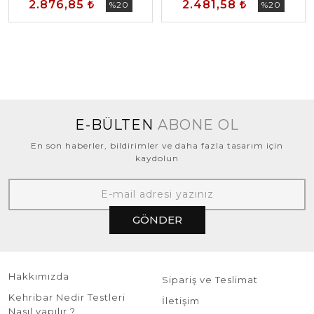
2.876,85
2.481,58
%20
%20
E-BÜLTEN
ABONE OL
En son haberler, bildirimler ve daha fazla tasarım için
kaydolun
GÖNDER
Hakkımızda
Sipariş ve Teslimat
Kehribar Nedir Testleri
İletişim
Nasıl yapılır ?