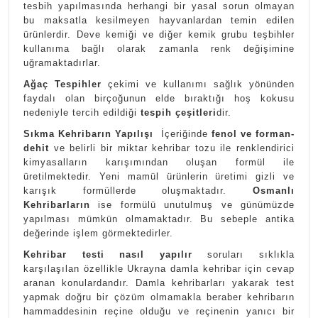
tesbih yapılmasında herhangi bir yasal sorun olmayan
bu maksatla kesilmeyen hayvanlardan temin edilen
ürünlerdir. Deve kemiği ve diğer kemik grubu teşbihler
kullanıma bağlı olarak zamanla renk değişimine
uğramaktadırlar.
Ağaç Tespihler
çekimi ve kullanımı sağlık yönünden
faydalı olan birçoğunun elde bıraktığı hoş kokusu
nedeniyle tercih edildiği
tespih çeşitleri
dir.
Sıkma Kehribarın Yapılışı
İçeriğinde
fenol ve forman-
dehit
ve belirli bir miktar kehribar tozu ile renklendirici
kimyasalların karışımından oluşan formül ile
üretilmektedir. Yeni mamül ürünlerin üretimi gizli ve
karışık formüllerde oluşmaktadır.
Osmanlı
Kehribarların
ise formülü unutulmuş ve günümüzde
yapılması mümkün olmamaktadır. Bu sebeple antika
değerinde işlem görmektedirler.
Kehribar testi nasıl yapılır
soruları sıklıkla
karşılaşılan özellikle Ukrayna damla kehribar için cevap
aranan konulardandır. Damla kehribarları yakarak test
yapmak doğru bir çözüm olmamakla beraber kehribarın
hammaddesinin reçine olduğu ve reçinenin yanıcı bir