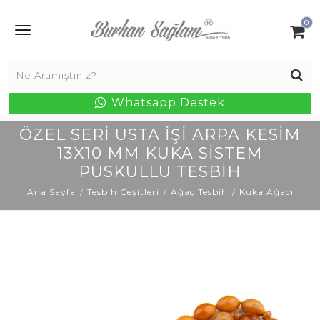
0
Whatsapp Destek
ÖZEL SERI USTA İŞI ARPA KESIM
13X10 MM KUKA SISTEM
PÜSKÜLLÜ TESBIH
Ana Sayfa
Tesbih Çeşitleri
Ağaç Tesbih
Kuka Ağacı