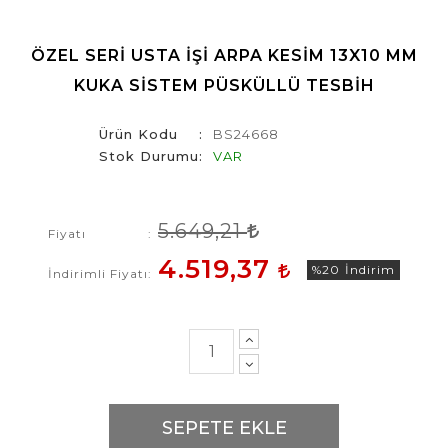
ÖZEL SERI USTA İŞI ARPA KESIM 13X10 MM
KUKA SISTEM PÜSKÜLLÜ TESBIH
Ürün Kodu
BS24668
Stok Durumu
VAR
5.649,21
Fiyatı
4.519,37
%20
İndirim
İndirimli Fiyatı
SEPETE EKLE