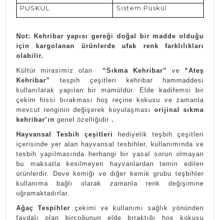
PÜSKÜL
Sistem Püskül
Not: Kehribar yapısı gereği doğal bir madde olduğu
için kargolanan ürünlerde ufak renk farklılıkları
olabilir.
Kültür mirasımız olan
“Sıkma Kehribar”
ve
“Ateş
Kehribar”
tespih çeşitleri kehribar hammaddesi
kullanılarak yapılan bir mamüldür. Elde kadifemsi bir
çekim hissi bırakması hoş reçine kokusu ve zamanla
mevcut renginin değişerek koyulaşması
orijinal sıkma
kehribar’ın
genel özelliğidir
.
Hayvansal Tesbih çeşitleri
hediyelik teşbih çeşitleri
içerisinde yer alan hayvansal tesbihler, kullanımında ve
tesbih yapılmasında herhangi bir yasal sorun olmayan
bu maksatla kesilmeyen hayvanlardan temin edilen
ürünlerdir. Deve kemiği ve diğer kemik grubu teşbihler
kullanıma bağlı olarak zamanla renk değişimine
uğramaktadırlar.
Ağaç Tespihler
çekimi ve kullanımı sağlık yönünden
faydalı olan birçoğunun elde bıraktığı hoş kokusu