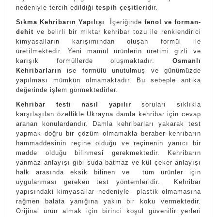
nedeniyle tercih edildiği
tespih çeşitleri
dir.
Sıkma Kehribarın Yapılışı
İçeriğinde
fenol ve forman-
dehit
ve belirli bir miktar kehribar tozu ile renklendirici
kimyasalların karışımından oluşan formül ile
üretilmektedir. Yeni mamül ürünlerin üretimi gizli ve
karışık formüllerde oluşmaktadır.
Osmanlı
Kehribarların
ise formülü unutulmuş ve günümüzde
yapılması mümkün olmamaktadır. Bu sebeple antika
değerinde işlem görmektedirler.
Kehribar testi nasıl yapılır
soruları sıklıkla
karşılaşılan özellikle Ukrayna damla kehribar için cevap
aranan konulardandır. Damla kehribarları yakarak test
yapmak doğru bir çözüm olmamakla beraber kehribarın
hammaddesinin reçine olduğu ve reçinenin yanıcı bir
madde olduğu bilinmesi gerekmektedir. Kehribarın
yanmaz anlayışı gibi suda batmaz ve kül çeker anlayışı
halk arasında eksik bilinen ve tüm ürünler için
uygulanması gereken test yöntemleridir. Kehribar
yapısındaki kimyasallar nedeniyle plastik olmamasına
rağmen balata yanığına yakın bir koku vermektedir.
Orijinal ürün almak için birinci koşul güvenilir yerleri