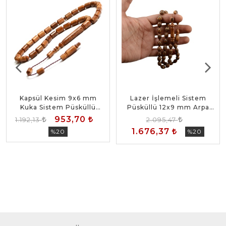
Kapsül Kesim 9x6 mm
Lazer İşlemeli Sistem
Kuka Sistem Püsküllü
Püsküllü 12x9 mm Arpa
Tesbih
Kesim Kuka Tesbih
953,70
1.192,13
2.095,47
1.676,37
%20
%20