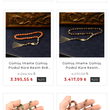
Gümüş İmame Gümüş
Gümüş İmame Gümüş
Püskül Küre Kesim 8x8
Püskül Küre Kesim
mm Doğal Yıldız Taşı
8.5x8.5 mm Doğal
4.244,44
4.271,36
Tesbih
Ametist Taşı Tesbih
3.395,55
3.417,09
%20
%20