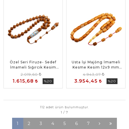
Özel Seri Firuze- Sedef
Usta İşi Majöng İmameli
İmameli Sığırcık Kesim
Kesme Kesim 12x9 mm
10x10 mm Sistem
Sistem Püsküllü Kuka
2.019,60
4.943,07
Püsküllü Kuka Tesbih
Tesbih
1.615,68
3.954,45
%20
%20
112 adet ürün bulunmuştur.
1
2
3
4
5
6
7