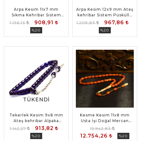
Arpa Kesim 11x7 mm
Arpa Kesim 12x9 mm Ateş
Sıkma Kehribar Sistem
kehribar Sistem Püsküllü
Püsküllü Tesbih
Tesbih
908,91
967,86
1.136,13
1.209,83
%20
%20
TÜKENDI
TÜKENDI
Tekerlek Kesim 9x8 mm
Kesme Kesim 11x8 mm
Ateş kehribar Alpaka
Usta İşi Doğal Mercan
Püsküllü Tesbih
Hortumlu Detaylı Tesbih
913,82
1.142,27
15.942,83
12.754,26
%20
%20