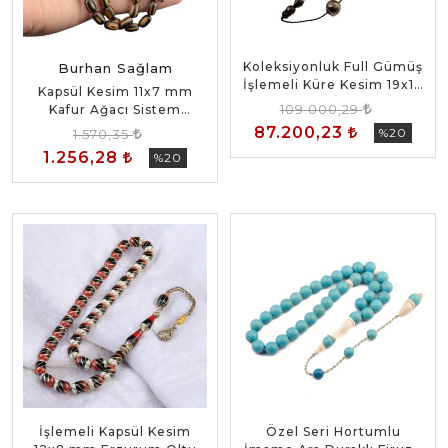
Koleksiyonluk Full Gümüş
Burhan Sağlam
İşlemeli Küre Kesim 19x19
Kapsül Kesim 11x7 mm
mm Ateş Kehribarı Tesbih
109.000,29
Kafur Ağacı Sistem
Püsküllü Tesbih
87.200,23
%20
1.570,35
1.256,28
%20
İşlemeli Kapsül Kesim
Özel Seri Hortumlu