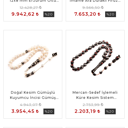
12x8 mm Erzurum Oltu
İmame Ara Duraklı Firuze
Taşı Gümüş Püsküllü
Taşı Küre Kesim 10x10
12.428,27
9.566,50
Tesbih
mm Sistem Püsküllü
9.942,62
7.653,20
%20
%20
Tesbih
Doğal Kesim Gümüşlü
Mercan-Sedef İşlemeli
Kuyumcu İncisi Gümüş
Küre Kesim Sistem
Püsküllü Tesbih
Püsküllü Kuka Tesbih
4.943,07
2.753,99
3.954,45
2.203,19
%20
%20