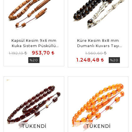
Kapsül Kesim 9x6 mm
Küre Kesim 8x8 mm
Kuka Sistem Püsküllü
Dumanlı Kuvars Taşı
Tesbih
Alpaka Püsküllü Tesbih
953,70
1.192,13
1.560,60
1.248,48
%20
%20
TÜKENDI
TÜKENDI
TÜKENDI
TÜKENDI