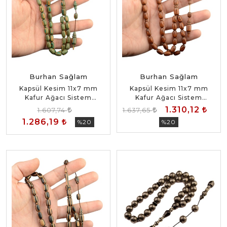
Burhan Sağlam
Burhan Sağlam
Kapsül Kesim 11x7 mm
Kapsül Kesim 11x7 mm
Kafur Ağacı Sistem
Kafur Ağacı Sistem
Püsküllü Tesbih
Püsküllü Tesbih
1.310,12
1.607,74
1.637,65
1.286,19
%20
%20