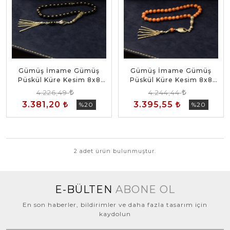
Gümüş İmame Gümüş
Gümüş İmame Gümüş
Püskül Küre Kesim 8x8
Püskül Küre Kesim 8x8
mm Doğal Yıldız Taşı
mm Doğal Yıldız Taşı
4.226,49
4.244,44
Tesbih
Tesbih
3.381,20
3.395,55
%20
%20
2 adet ürün bulunmuştur.
E-BÜLTEN
ABONE OL
En son haberler, bildirimler ve daha fazla tasarım için
kaydolun