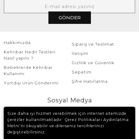
GÖNDER
Hakkımızda
Sipariş ve Teslimat
Kehribar Nedir Testleri
İletişim
Nasıl yapılır ?
Gizlilik ve Güvenlik
Bebeklerde Kehribar
Sepetim
Kullanımı
Şifre Hatırlatma
Yurtdışı Ürün Gönderimi
Sosyal Medya
Size daha iyi hizmet verebilmek için internet sitemizde
çerezler kullanılmaktadır. Çerez Politikaları Aydınlatma
Metni’ni okuyabilir ve dilerseniz tercihlerinizi
değiştirebilirsiniz.