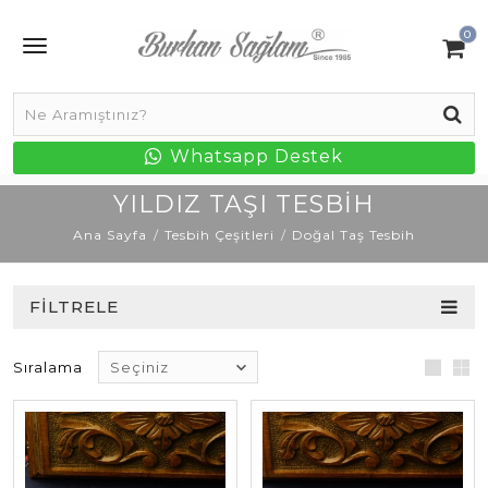
0
Whatsapp Destek
YILDIZ TAŞI TESBIH
Ana Sayfa
Tesbih Çeşitleri
Doğal Taş Tesbih
FILTRELE
Sıralama