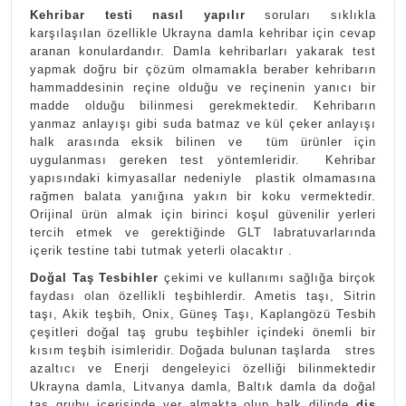
Kehribar testi nasıl yapılır
soruları sıklıkla
karşılaşılan özellikle Ukrayna damla kehribar için cevap
aranan konulardandır. Damla kehribarları yakarak test
yapmak doğru bir çözüm olmamakla beraber kehribarın
hammaddesinin reçine olduğu ve reçinenin yanıcı bir
madde olduğu bilinmesi gerekmektedir. Kehribarın
yanmaz anlayışı gibi suda batmaz ve kül çeker anlayışı
halk arasında eksik bilinen ve tüm ürünler için
uygulanması gereken test yöntemleridir. Kehribar
yapısındaki kimyasallar nedeniyle plastik olmamasına
rağmen balata yanığına yakın bir koku vermektedir.
Orijinal ürün almak için birinci koşul güvenilir yerleri
tercih etmek ve gerektiğinde GLT labratuvarlarında
içerik testine tabi tutmak yeterli olacaktır .
Doğal Taş Tesbihler
çekimi ve kullanımı sağlığa birçok
faydası olan özellikli teşbihlerdir. Ametis taşı, Sitrin
taşı, Akik teşbih, Onix, Güneş Taşı, Kaplangözü Tesbih
çeşitleri doğal taş grubu teşbihler içindeki önemli bir
kısım teşbih isimleridir. Doğada bulunan taşlarda stres
azaltıcı ve Enerji dengeleyici özelliği bilinmektedir
Ukrayna damla, Litvanya damla, Baltık damla da doğal
taş grubu içerisinde yer almakta olup halk dilinde
diş