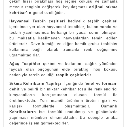
çekim hissi bırakması hoş reçine kokusu ve zamanla
mevcut renginin değişerek koyulaşması
orijinal sıkma
kehribar’ın
genel özelliğidir
.
Hayvansal Tesbih çeşitleri
hediyelik teşbih çeşitleri
içerisinde yer alan hayvansal tesbihler, kullanımında ve
tesbih yapılmasında herhangi bir yasal sorun olmayan
bu maksatla kesilmeyen hayvanlardan temin edilen
ürünlerdir. Deve kemiği ve diğer kemik grubu teşbihler
kullanıma bağlı olarak zamanla renk değişimine
uğramaktadırlar.
Ağaç Tespihler
çekimi ve kullanımı sağlık yönünden
faydalı olan birçoğunun elde bıraktığı hoş kokusu
nedeniyle tercih edildiği
tespih çeşitleri
dir.
Sıkma Kehribarın Yapılışı
İçeriğinde
fenol ve forman-
dehit
ve belirli bir miktar kehribar tozu ile renklendirici
kimyasalların karışımından oluşan formül ile
üretilmektedir. Yeni mamül ürünlerin üretimi gizli ve
karışık formüllerde oluşmaktadır.
Osmanlı
Kehribarların
ise formülü unutulmuş ve günümüzde
yapılması mümkün olmamaktadır. Bu sebeple antika
değerinde işlem görmektedirler.