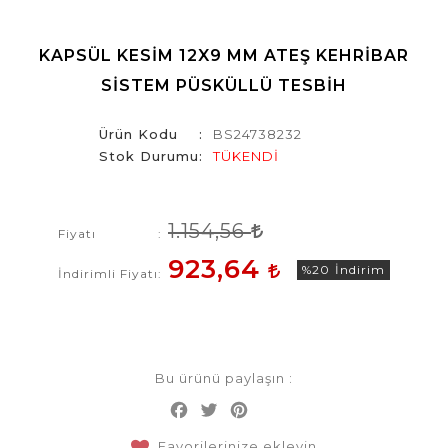
KAPSÜL KESIM 12X9 MM ATEŞ KEHRIBAR
SISTEM PÜSKÜLLÜ TESBIH
Ürün Kodu
BS24738232
Stok Durumu
TÜKENDİ
1.154,56
Fiyatı
923,64
%20
İndirim
İndirimli Fiyatı
Bu ürünü paylaşın :
Facebook
Twitter
Pinterest
Share
Favorilerinize ekleyin