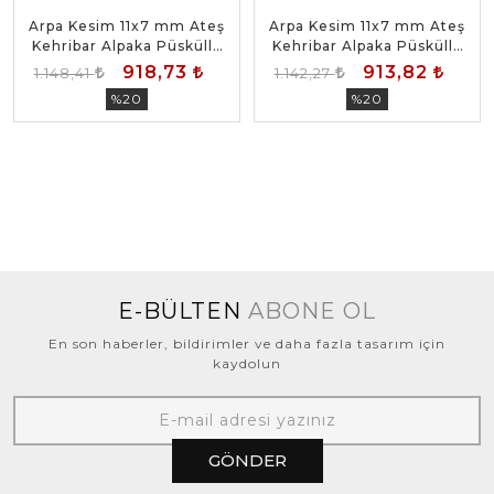
Arpa Kesim 11x7 mm Ateş
Arpa Kesim 11x7 mm Ateş
Kehribar Alpaka Püsküllü
Kehribar Alpaka Püsküllü
Tesbih
Tesbih
918,73
913,82
1.148,41
1.142,27
%20
%20
E-BÜLTEN
ABONE OL
En son haberler, bildirimler ve daha fazla tasarım için
kaydolun
GÖNDER