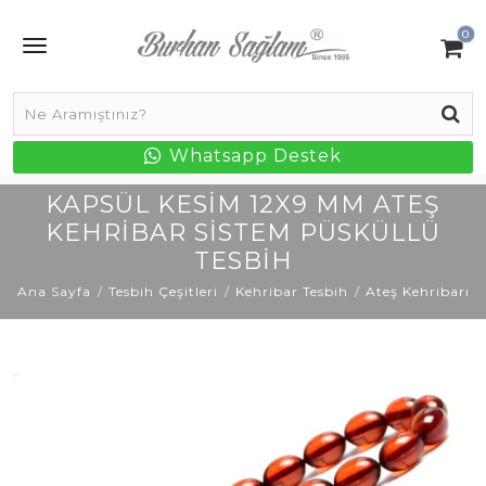
0
Whatsapp Destek
KAPSÜL KESIM 12X9 MM ATEŞ
KEHRIBAR SISTEM PÜSKÜLLÜ
TESBIH
Ana Sayfa
Tesbih Çeşitleri
Kehribar Tesbih
Ateş Kehribarı