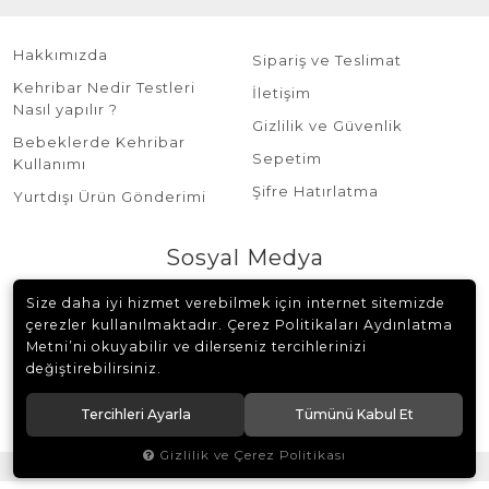
Hakkımızda
Sipariş ve Teslimat
Kehribar Nedir Testleri
İletişim
Nasıl yapılır ?
Gizlilik ve Güvenlik
Bebeklerde Kehribar
Sepetim
Kullanımı
Şifre Hatırlatma
Yurtdışı Ürün Gönderimi
Sosyal Medya
Size daha iyi hizmet verebilmek için internet sitemizde
çerezler kullanılmaktadır. Çerez Politikaları Aydınlatma
Metni’ni okuyabilir ve dilerseniz tercihlerinizi
değiştirebilirsiniz.
© 2018 Burhan Sağlam Tesbih Tüm hakları saklıdır.
Tercihleri Ayarla
Tümünü Kabul Et
Gizlilik ve Çerez Politikası
®
Hipotenüs
Yeni Nesil E-Ticaret Sistemleri ile Hazırlanmıştır.