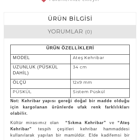
ÜRÜN BILGISI
YORUMLAR
(0)
ÜRÜN ÖZELLİKLERİ
MODEL
Ateş Kehribar
UZUNLUK (PÜSKÜL
34 cm
DAHİL)
ÖLÇÜ
12x9 mm
PÜSKÜL
Sistem Püskül
Not: Kehribar yapısı gereği doğal bir madde olduğu
için kargolanan ürünlerde ufak renk farklılıkları
olabilir.
Kültür mirasımız olan
“Sıkma Kehribar”
ve
“Ateş
Kehribar”
tespih çeşitleri kehribar hammaddesi
kullanılarak yapılan bir mamüldür. Elde kadifemsi bir