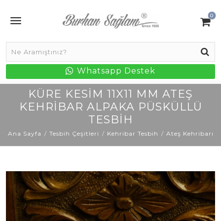
0
Whatsapp Destek
KÜRE KESIM 11X11 MM ATEŞ
KEHRIBAR ALPAKA PÜSKÜLLÜ
TESBIH
Ana Sayfa
Tesbih Çeşitleri
Kehribar Tesbih
Ateş Kehribarı