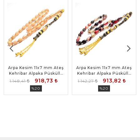
Arpa Kesim 11x7 mm Ateş
Arpa Kesim 11x7 mm Ateş
Kehribar Alpaka Püsküllü
Kehribar Alpaka Püsküllü
Tesbih
Tesbih
918,73
913,82
1.148,41
1.142,27
%20
%20