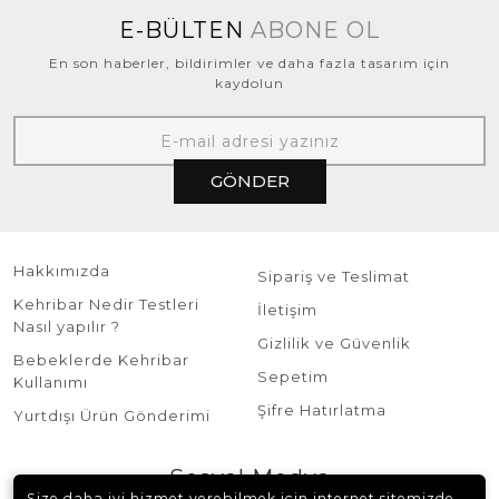
E-BÜLTEN
ABONE OL
En son haberler, bildirimler ve daha fazla tasarım için
kaydolun
GÖNDER
Hakkımızda
Sipariş ve Teslimat
Kehribar Nedir Testleri
İletişim
Nasıl yapılır ?
Gizlilik ve Güvenlik
Bebeklerde Kehribar
Sepetim
Kullanımı
Şifre Hatırlatma
Yurtdışı Ürün Gönderimi
Sosyal Medya
Size daha iyi hizmet verebilmek için internet sitemizde