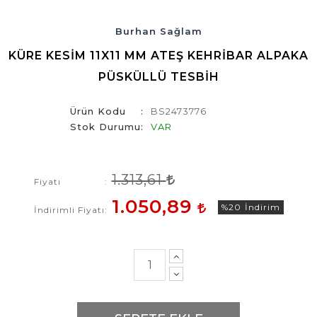
Burhan Sağlam
KÜRE KESIM 11X11 MM ATEŞ KEHRIBAR ALPAKA
PÜSKÜLLÜ TESBIH
Ürün Kodu
BS2473776
Stok Durumu
VAR
1.313,61
Fiyatı
1.050,89
%20
İndirim
İndirimli Fiyatı