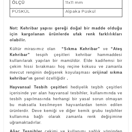
ÖLÇÜ
11x11 mm
PÜSKÜL
Alpaka Püskül
Not: Kehribar yapısı gereği doğal bir madde olduğu
için kargolanan ürünlerde ufak renk farklılıkları
olabilir.
Kültür mirasımız olan
“Sıkma Kehribar”
ve
“Ateş
Kehribar”
tespih çeşitleri kehribar hammaddesi
kullanılarak yapılan bir mamüldür. Elde kadifemsi bir
çekim hissi bırakması hoş reçine kokusu ve zamanla
mevcut renginin değişerek koyulaşması
orijinal sıkma
kehribar’ın
genel özelliğidir
.
Hayvansal Tesbih çeşitleri
hediyelik teşbih çeşitleri
içerisinde yer alan hayvansal tesbihler, kullanımında ve
tesbih yapılmasında herhangi bir yasal sorun olmayan
bu maksatla kesilmeyen hayvanlardan temin edilen
ürünlerdir. Deve kemiği ve diğer kemik grubu teşbihler
kullanıma bağlı olarak zamanla renk değişimine
uğramaktadırlar.
Ağaç Tespihler
çekimi ve kullanımı sağlık yönünden