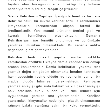
faydalı olan birçoğunun elde bıraktığı hoş kokusu
nedeniyle tercih edildiği
tespih çeşitleri
dir.
Sıkma Kehribarın Yapılışı
İçeriğinde
fenol ve forman-
dehit
ve belirli bir miktar kehribar tozu ile renklendirici
kimyasalların karışımından oluşan formül ile
üretilmektedir. Yeni mamül ürünlerin üretimi gizli ve
karışık formüllerde oluşmaktadır.
Osmanlı
Kehribarların
ise formülü unutulmuş ve günümüzde
yapılması mümkün olmamaktadır. Bu sebeple antika
değerinde işlem görmektedirler.
Kehribar testi nasıl yapılır
soruları sıklıkla
karşılaşılan özellikle Ukrayna damla kehribar için cevap
aranan konulardandır. Damla kehribarları yakarak test
yapmak doğru bir çözüm olmamakla beraber kehribarın
hammaddesinin reçine olduğu ve reçinenin yanıcı bir
madde olduğu bilinmesi gerekmektedir. Kehribarın
yanmaz anlayışı gibi suda batmaz ve kül çeker anlayışı
halk arasında eksik bilinen ve tüm ürünler için
uygulanması gereken test yöntemleridir. Kehribar
yapısındaki kimyasallar nedeniyle plastik olmamasına
rağmen balata yanığına yakın bir koku vermektedir.