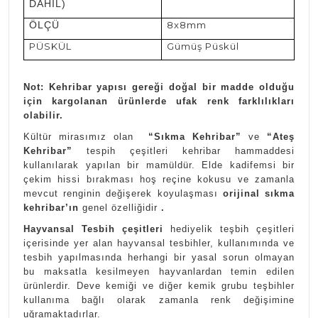
DAHİL)
ÖLÇÜ
8x8mm
PÜSKÜL
Gümüş Püskül
Not: Kehribar yapısı gereği doğal bir madde olduğu
için kargolanan ürünlerde ufak renk farklılıkları
olabilir.
Kültür mirasımız olan
“Sıkma Kehribar”
ve
“Ateş
Kehribar”
tespih çeşitleri kehribar hammaddesi
kullanılarak yapılan bir mamüldür. Elde kadifemsi bir
çekim hissi bırakması hoş reçine kokusu ve zamanla
mevcut renginin değişerek koyulaşması
orijinal sıkma
kehribar’ın
genel özelliğidir
.
Hayvansal Tesbih çeşitleri
hediyelik teşbih çeşitleri
içerisinde yer alan hayvansal tesbihler, kullanımında ve
tesbih yapılmasında herhangi bir yasal sorun olmayan
bu maksatla kesilmeyen hayvanlardan temin edilen
ürünlerdir. Deve kemiği ve diğer kemik grubu teşbihler
kullanıma bağlı olarak zamanla renk değişimine
uğramaktadırlar.