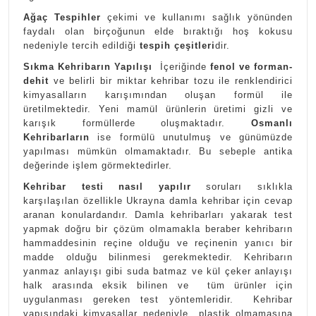
Ağaç Tespihler
çekimi ve kullanımı sağlık yönünden
faydalı olan birçoğunun elde bıraktığı hoş kokusu
nedeniyle tercih edildiği
tespih çeşitleri
dir.
Sıkma Kehribarın Yapılışı
İçeriğinde
fenol ve forman-
dehit
ve belirli bir miktar kehribar tozu ile renklendirici
kimyasalların karışımından oluşan formül ile
üretilmektedir. Yeni mamül ürünlerin üretimi gizli ve
karışık formüllerde oluşmaktadır.
Osmanlı
Kehribarların
ise formülü unutulmuş ve günümüzde
yapılması mümkün olmamaktadır. Bu sebeple antika
değerinde işlem görmektedirler.
Kehribar testi nasıl yapılır
soruları sıklıkla
karşılaşılan özellikle Ukrayna damla kehribar için cevap
aranan konulardandır. Damla kehribarları yakarak test
yapmak doğru bir çözüm olmamakla beraber kehribarın
hammaddesinin reçine olduğu ve reçinenin yanıcı bir
madde olduğu bilinmesi gerekmektedir. Kehribarın
yanmaz anlayışı gibi suda batmaz ve kül çeker anlayışı
halk arasında eksik bilinen ve tüm ürünler için
uygulanması gereken test yöntemleridir. Kehribar
yapısındaki kimyasallar nedeniyle plastik olmamasına