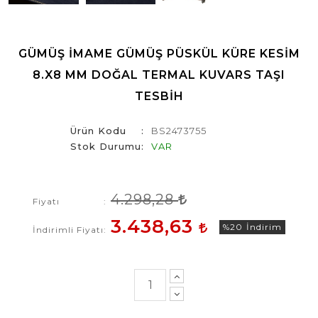
GÜMÜŞ İMAME GÜMÜŞ PÜSKÜL KÜRE KESIM
8.X8 MM DOĞAL TERMAL KUVARS TAŞI
TESBIH
Ürün Kodu
BS2473755
Stok Durumu
VAR
4.298,28
Fiyatı
3.438,63
%20
İndirim
İndirimli Fiyatı