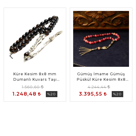
Küre Kesim 8x8 mm
Gümüş İmame Gümüş
Dumanlı Kuvars Taşı
Püskül Küre Kesim 8x8
Alpaka Püsküllü Tesbih
mm Doğal Pembe Kuvars
1.560,60
4.244,44
Taşı Tesbih
1.248,48
3.395,55
%20
%20