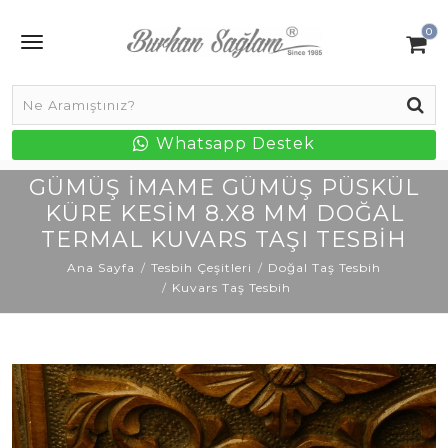
0
Whatsapp Destek
GÜMÜŞ İMAME GÜMÜŞ PÜSKÜL
KÜRE KESIM 8.X8 MM DOĞAL
TERMAL KUVARS TAŞI TESBIH
Ana Sayfa
Tesbih Çeşitleri
Doğal Taş Tesbih
Kuvars Taş Tesbih