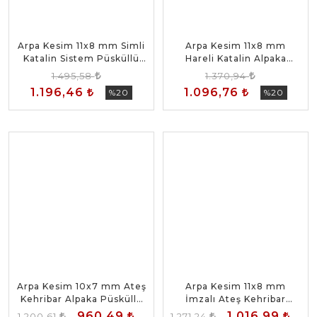
Arpa Kesim 11x8 mm Simli
Arpa Kesim 11x8 mm
Katalin Sistem Püsküllü
Hareli Katalin Alpaka
Tesbih
Püsküllü Tesbih
1.495,58
1.370,94
1.196,46
1.096,76
%20
%20
Arpa Kesim 10x7 mm Ateş
Arpa Kesim 11x8 mm
Kehribar Alpaka Püsküllü
İmzalı Ateş Kehribar
Tesbih
Sistem Püsküllü Tesbih
960,49
1.016,99
1.200,61
1.271,24