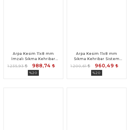
Arpa Kesim 11x8 mm
Arpa Kesim 11x8 mm
İmzalı Sıkma Kehribar
Sıkma Kehribar Sistem
Sistem Püsküllü Tesbih
Püsküllü Tesbih
988,74
960,49
1.235,93
1.200,61
%20
%20