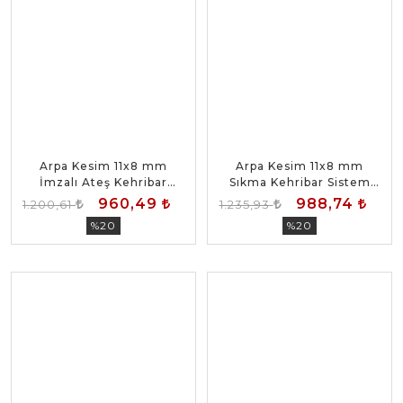
Arpa Kesim 11x8 mm
Arpa Kesim 11x8 mm
İmzalı Ateş Kehribar
Sıkma Kehribar Sistem
Sistem Püsküllü Tesbih
Püsküllü Tesbih
960,49
988,74
1.200,61
1.235,93
%20
%20