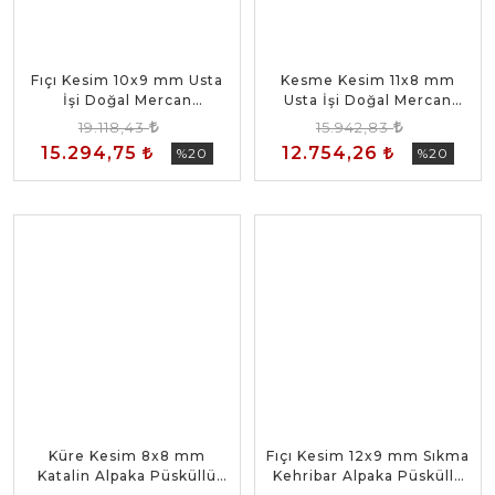
Fıçı Kesim 10x9 mm Usta
Kesme Kesim 11x8 mm
İşi Doğal Mercan
Usta İşi Doğal Mercan
Hortumlu Detaylı Tesbih
Hortumlu Detaylı Tesbih
19.118,43
15.942,83
15.294,75
12.754,26
%20
%20
Küre Kesim 8x8 mm
Fıçı Kesim 12x9 mm Sıkma
Katalin Alpaka Püsküllü
Kehribar Alpaka Püsküllü