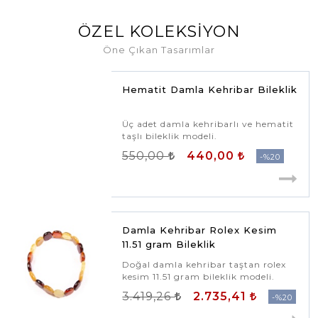
ÖZEL KOLEKSIYON
Öne Çıkan Tasarımlar
Hematit Damla Kehribar Bileklik
Üç adet damla kehribarlı ve hematit
taşlı bileklik modeli.
550,00
440,00
%20
Damla Kehribar Rolex Kesim
11.51 gram Bileklik
Doğal damla kehribar taştan rolex
kesim 11.51 gram bileklik modeli.
3.419,26
2.735,41
%20