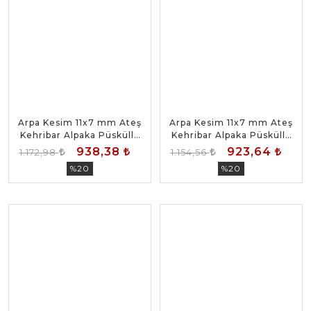
Arpa Kesim 11x7 mm Ateş
Arpa Kesim 11x7 mm Ateş
Kehribar Alpaka Püsküllü
Kehribar Alpaka Püsküllü
Tesbih
Tesbih
938,38
923,64
1.172,98
1.154,56
%20
%20