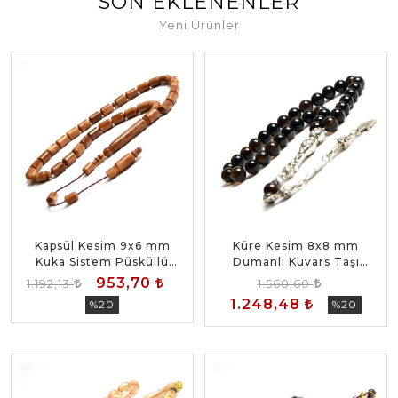
SON EKLENENLER
Yeni Ürünler
Kapsül Kesim 9x6 mm
Küre Kesim 8x8 mm
Kuka Sistem Püsküllü
Dumanlı Kuvars Taşı
Tesbih
Alpaka Püsküllü Tesbih
953,70
1.192,13
1.560,60
1.248,48
%20
%20