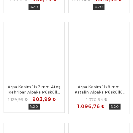
%20
%20
Arpa Kesim 11x7 mm Ateş
Arpa Kesim 11x8 mm
Kehribar Alpaka Püsküllü
Katalin Alpaka Püsküllü
Tesbih
Tesbih
903,99
1.129,99
1.370,94
1.096,76
%20
%20