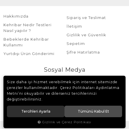
Hakkımızda
Sipariş ve Teslimat
Kehribar Nedir Testleri
İletişim
Nasıl yapılır ?
Gizlilik ve Güvenlik
Bebeklerde Kehribar
Sepetim
Kullanımı
Şifre Hatırlatma
Yurtdışı Ürün Gönderimi
Sosyal Medya
Size daha iyi hizmet verebilmek için internet sitemizde
çerezler kullanılmaktadır. Çerez Politikaları Aydınlatma
Metni’ni okuyabilir ve dilerseniz tercihlerinizi
değiştirebilirsiniz.
© 2018 Burhan Sağlam Tesbih Tüm hakları saklıdır.
Tercihleri Ayarla
Tümünü Kabul Et
Gizlilik ve Çerez Politikası
®
Hipotenüs
Yeni Nesil E-Ticaret Sistemleri ile Hazırlanmıştır.