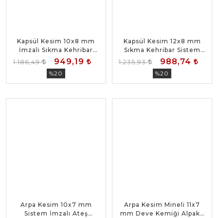
Kapsül Kesim 10x8 mm
Kapsül Kesim 12x8 mm
İmzalı Sıkma Kehribar
Sıkma Kehribar Sistem
Sistem Püsküllü Tesbih
Püsküllü Tesbih
949,19
988,74
1.186,49
1.235,93
%20
%20
Arpa Kesim 10x7 mm
Arpa Kesim Mineli 11x7
Sistem İmzalı Ateş
mm Deve Kemiği Alpaka