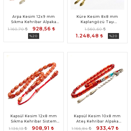
Arpa Kesim 12x9 mm
Küre Kesim 8x8 mm
Sıkma Kehribar Alpaka
Kaplangözü Taşı
Püsküllü Tesbih
AlpakaPüsküllü Tesbih
928,56
1.160,70
1.560,60
1.248,48
%20
%20
Kapsül Kesim 12x8 mm
Kapsül Kesim 10x8 mm
Sıkma Kehribar Sistem
Ateş Kehribar Alpaka
Püsküllü Tesbih
Püsküllü Tesbih
908,91
933,47
1.136,13
1.166,84