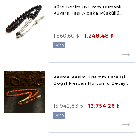
Küre Kesim 8x8 mm Dumanlı
Kuvars Taşı Alpaka Püsküllü
Tesbih
1.560,60
1.248,48
%20
Kesme Kesim 11x8 mm Usta İşi
Doğal Mercan Hortumlu Detaylı
Tesbih
15.942,83
12.754,26
%20