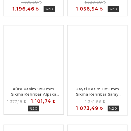
Tesbih
Tesbih
1.495,58
1.320,68
1.196,46
1.056,54
%20
%20
Küre Kesim 9x8 mm
Beyzi Kesim 11x9 mm
Sıkma Kehribar Alpaka
Sıkma Kehribar Saray
Püsküllü Tesbih
Püsküllü Tesbih
1.101,74
1.377,18
1.341,86
1.073,49
%20
%20