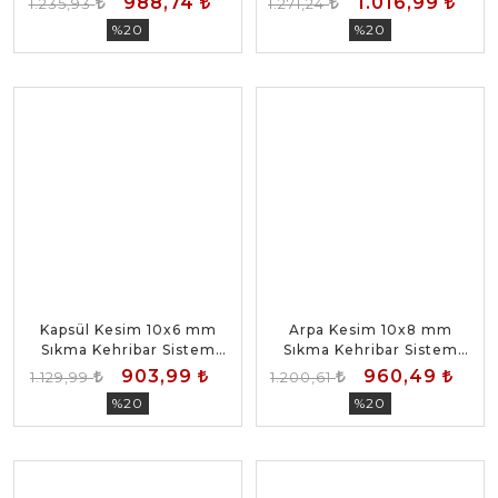
988,74
1.016,99
1.235,93
1.271,24
%20
%20
Kapsül Kesim 10x6 mm
Arpa Kesim 10x8 mm
Sıkma Kehribar Sistem
Sıkma Kehribar Sistem
Püsküllü Tesbih
Püsküllü Tesbih
903,99
960,49
1.129,99
1.200,61
%20
%20