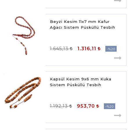
Beyzi Kesim 11x7 mm Kafur
Ağacı Sistem Püsküllü Tesbih
1.645,13
1.316,11
%20
Kapsül Kesim 9x6 mm Kuka
Sistem Püsküllü Tesbih
1.192,13
953,70
%20