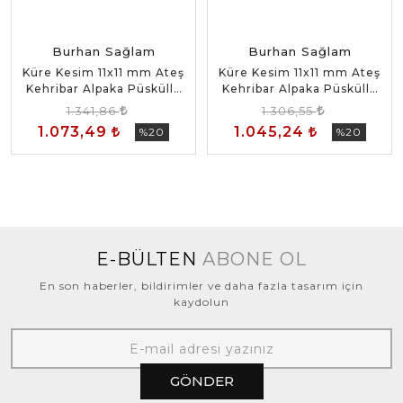
Burhan Sağlam
Burhan Sağlam
Küre Kesim 11x11 mm Ateş
Küre Kesim 11x11 mm Ateş
Kehribar Alpaka Püsküllü
Kehribar Alpaka Püsküllü
Tesbih
Tesbih
1.341,86
1.306,55
1.073,49
1.045,24
%20
%20
E-BÜLTEN
ABONE OL
En son haberler, bildirimler ve daha fazla tasarım için
kaydolun
GÖNDER