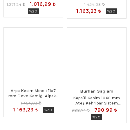
Kehribar Püsküllü Tesbih
Püsküllü Tesbih
1.016,99
1.271,24
1.454,03
1.163,23
%20
%20
Arpa Kesim Mineli 11x7
Burhan Sağlam
mm Deve Kemiği Alpaka
Kapsül Kesim 10X8 mm
Püsküllü Tesbih
1.454,03
Ateş Kehribar Sistem
Püsküllü Tesbih
1.163,23
790,99
%20
988,74
%20