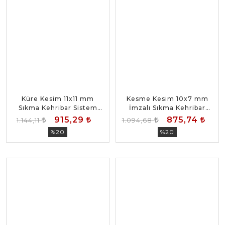
Küre Kesim 11x11 mm
Kesme Kesim 10x7 mm
Sıkma Kehribar Sistem
İmzalı Sıkma Kehribar
Püsküllü Tesbih
Sistem Püsküllü Tesbih
915,29
875,74
1.144,11
1.094,68
%20
%20