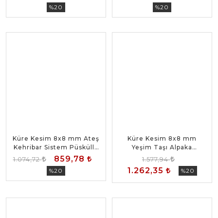
%20
%20
Küre Kesim 8x8 mm Ateş
Küre Kesim 8x8 mm
Kehribar Sistem Püsküllü
Yeşim Taşı Alpaka
Tesbih
Püsküllü Tesbih
859,78
1.074,72
1.577,94
1.262,35
%20
%20