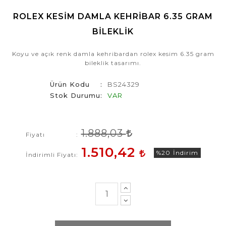
ROLEX KESIM DAMLA KEHRIBAR 6.35 GRAM
BILEKLIK
Koyu ve açık renk damla kehribardan rolex kesim 6.35 gram
bileklik tasarımı.
Ürün Kodu
BS24329
Stok Durumu
VAR
1.888,03
Fiyatı
1.510,42
%20
İndirim
İndirimli Fiyatı