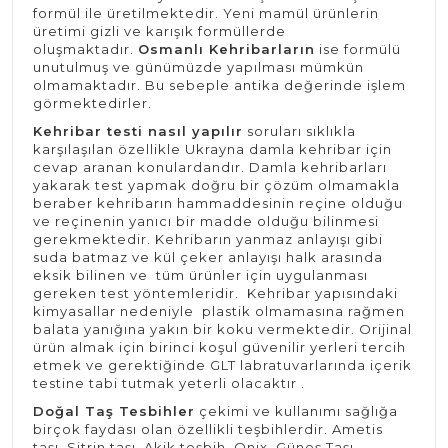
formül ile üretilmektedir. Yeni mamül ürünlerin
üretimi gizli ve karışık formüllerde
oluşmaktadır.
Osmanlı Kehribarların
ise formülü
unutulmuş ve günümüzde yapılması mümkün
olmamaktadır. Bu sebeple antika değerinde işlem
görmektedirler.
Kehribar testi nasıl yapılır
soruları sıklıkla
karşılaşılan özellikle Ukrayna damla kehribar için
cevap aranan konulardandır. Damla kehribarları
yakarak test yapmak doğru bir çözüm olmamakla
beraber kehribarın hammaddesinin reçine olduğu
ve reçinenin yanıcı bir madde olduğu bilinmesi
gerekmektedir. Kehribarın yanmaz anlayışı gibi
suda batmaz ve kül çeker anlayışı halk arasında
eksik bilinen ve tüm ürünler için uygulanması
gereken test yöntemleridir. Kehribar yapısındaki
kimyasallar nedeniyle plastik olmamasına rağmen
balata yanığına yakın bir koku vermektedir. Orijinal
ürün almak için birinci koşul güvenilir yerleri tercih
etmek ve gerektiğinde GLT labratuvarlarında içerik
testine tabi tutmak yeterli olacaktır .
Doğal Taş Tesbihler
çekimi ve kullanımı sağlığa
birçok faydası olan özellikli teşbihlerdir. Ametis
taşı, Sitrin taşı, Akik teşbih, Onix, Güneş Taşı,