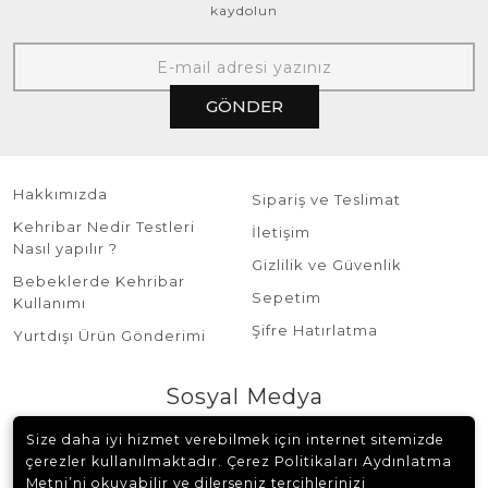
kaydolun
GÖNDER
Hakkımızda
Sipariş ve Teslimat
Kehribar Nedir Testleri
İletişim
Nasıl yapılır ?
Gizlilik ve Güvenlik
Bebeklerde Kehribar
Sepetim
Kullanımı
Şifre Hatırlatma
Yurtdışı Ürün Gönderimi
Sosyal Medya
Size daha iyi hizmet verebilmek için internet sitemizde
çerezler kullanılmaktadır. Çerez Politikaları Aydınlatma
Metni’ni okuyabilir ve dilerseniz tercihlerinizi