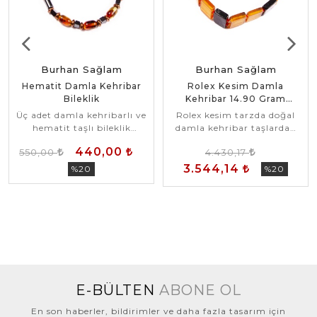
Burhan Sağlam
Burhan Sağlam
Hematit Damla Kehribar
Rolex Kesim Damla
Bileklik
Kehribar 14.90 Gram
Bileklik
Üç adet damla kehribarlı ve
Rolex kesim tarzda doğal
hematit taşlı bileklik
damla kehribar taşlardan
modeli.
14.90 gramlık bileklik
440,00
550,00
4.430,17
modeli.
3.544,14
%20
%20
E-BÜLTEN
ABONE OL
En son haberler, bildirimler ve daha fazla tasarım için