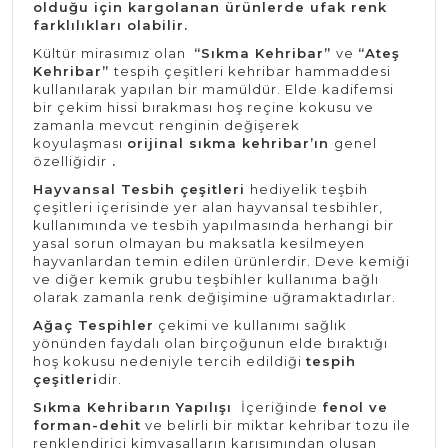
olduğu için kargolanan ürünlerde ufak renk
farklılıkları olabilir.
Kültür mirasımız olan
“Sıkma Kehribar”
ve
“Ateş
Kehribar”
tespih çeşitleri kehribar hammaddesi
kullanılarak yapılan bir mamüldür. Elde kadifemsi
bir çekim hissi bırakması hoş reçine kokusu ve
zamanla mevcut renginin değişerek
koyulaşması
orijinal sıkma kehribar’ın
genel
özelliğidir
.
Hayvansal Tesbih çeşitleri
hediyelik teşbih
çeşitleri içerisinde yer alan hayvansal tesbihler,
kullanımında ve tesbih yapılmasında herhangi bir
yasal sorun olmayan bu maksatla kesilmeyen
hayvanlardan temin edilen ürünlerdir. Deve kemiği
ve diğer kemik grubu teşbihler kullanıma bağlı
olarak zamanla renk değişimine uğramaktadırlar.
Ağaç Tespihler
çekimi ve kullanımı sağlık
yönünden faydalı olan birçoğunun elde bıraktığı
hoş kokusu nedeniyle tercih edildiği
tespih
çeşitleri
dir.
Sıkma Kehribarın Yapılışı
İçeriğinde
fenol ve
forman-dehit
ve belirli bir miktar kehribar tozu ile
renklendirici kimyasalların karışımından oluşan