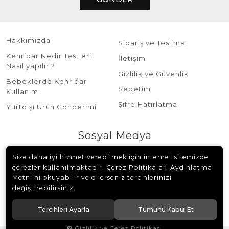
Hakkımızda
Sipariş ve Teslimat
Kehribar Nedir Testleri
İletişim
Nasıl yapılır ?
Gizlilik ve Güvenlik
Bebeklerde Kehribar
Sepetim
Kullanımı
Şifre Hatırlatma
Yurtdışı Ürün Gönderimi
Sosyal Medya
Size daha iyi hizmet verebilmek için internet sitemizde
çerezler kullanılmaktadır. Çerez Politikaları Aydınlatma
Metni’ni okuyabilir ve dilerseniz tercihlerinizi
değiştirebilirsiniz.
© 2018 Burhan Sağlam Tesbih Tüm hakları saklıdır.
Tercihleri Ayarla
Tümünü Kabul Et
Gizlilik ve Çerez Politikası