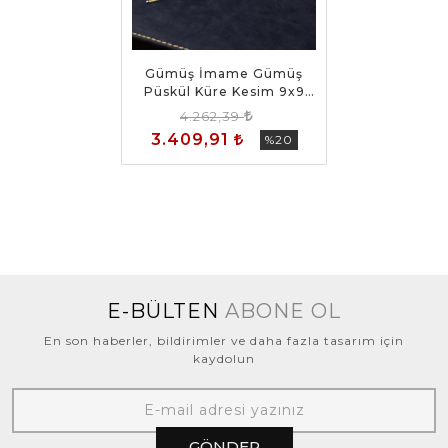
Gümüş İmame Gümüş
Püskül Küre Kesim 9x9
mm Doğal Lapis Taşı
4.262,39
Tesbih
3.409,91
%20
E-BÜLTEN
ABONE OL
En son haberler, bildirimler ve daha fazla tasarım için
kaydolun
GÖNDER