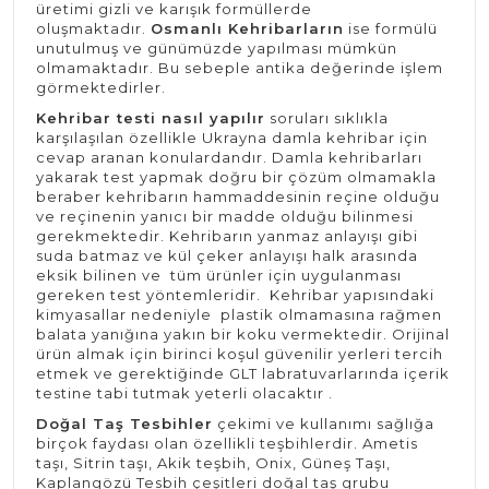
üretimi gizli ve karışık formüllerde
oluşmaktadır.
Osmanlı Kehribarların
ise formülü
unutulmuş ve günümüzde yapılması mümkün
olmamaktadır. Bu sebeple antika değerinde işlem
görmektedirler.
Kehribar testi nasıl yapılır
soruları sıklıkla
karşılaşılan özellikle Ukrayna damla kehribar için
cevap aranan konulardandır. Damla kehribarları
yakarak test yapmak doğru bir çözüm olmamakla
beraber kehribarın hammaddesinin reçine olduğu
ve reçinenin yanıcı bir madde olduğu bilinmesi
gerekmektedir. Kehribarın yanmaz anlayışı gibi
suda batmaz ve kül çeker anlayışı halk arasında
eksik bilinen ve tüm ürünler için uygulanması
gereken test yöntemleridir. Kehribar yapısındaki
kimyasallar nedeniyle plastik olmamasına rağmen
balata yanığına yakın bir koku vermektedir. Orijinal
ürün almak için birinci koşul güvenilir yerleri tercih
etmek ve gerektiğinde GLT labratuvarlarında içerik
testine tabi tutmak yeterli olacaktır .
Doğal Taş Tesbihler
çekimi ve kullanımı sağlığa
birçok faydası olan özellikli teşbihlerdir. Ametis
taşı, Sitrin taşı, Akik teşbih, Onix, Güneş Taşı,
Kaplangözü Tesbih çeşitleri doğal taş grubu