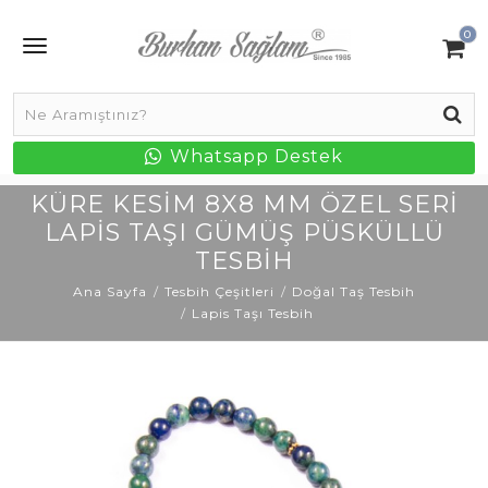
0
Whatsapp Destek
KÜRE KESIM 8X8 MM ÖZEL SERI
LAPIS TAŞI GÜMÜŞ PÜSKÜLLÜ
TESBIH
Ana Sayfa
Tesbih Çeşitleri
Doğal Taş Tesbih
Lapis Taşı Tesbih