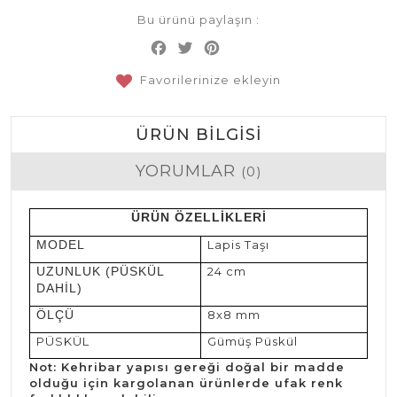
Bu ürünü paylaşın :
Facebook
Twitter
Pinterest
Share
Favorilerinize ekleyin
ÜRÜN BILGISI
YORUMLAR
(0)
ÜRÜN ÖZELLİKLERİ
MODEL
Lapis Taşı
UZUNLUK (PÜSKÜL
24 cm
DAHİL)
ÖLÇÜ
8x8 mm
PÜSKÜL
Gümüş Püskül
Not: Kehribar yapısı gereği doğal bir madde
olduğu için kargolanan ürünlerde ufak renk