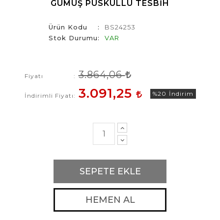
GÜMÜŞ PÜSKÜLLÜ TESBIH
Ürün Kodu
BS24253
Stok Durumu
VAR
3.864,06
Fiyatı
3.091,25
%20
İndirim
İndirimli Fiyatı
SEPETE EKLE
HEMEN AL