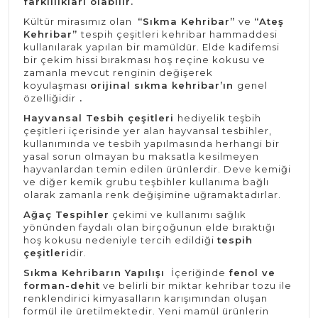
farklılıkları olabilir.
Kültür mirasımız olan
“Sıkma Kehribar”
ve
“Ateş
Kehribar”
tespih çeşitleri kehribar hammaddesi
kullanılarak yapılan bir mamüldür. Elde kadifemsi
bir çekim hissi bırakması hoş reçine kokusu ve
zamanla mevcut renginin değişerek
koyulaşması
orijinal sıkma kehribar’ın
genel
özelliğidir
.
Hayvansal Tesbih çeşitleri
hediyelik teşbih
çeşitleri içerisinde yer alan hayvansal tesbihler,
kullanımında ve tesbih yapılmasında herhangi bir
yasal sorun olmayan bu maksatla kesilmeyen
hayvanlardan temin edilen ürünlerdir. Deve kemiği
ve diğer kemik grubu teşbihler kullanıma bağlı
olarak zamanla renk değişimine uğramaktadırlar.
Ağaç Tespihler
çekimi ve kullanımı sağlık
yönünden faydalı olan birçoğunun elde bıraktığı
hoş kokusu nedeniyle tercih edildiği
tespih
çeşitleri
dir.
Sıkma Kehribarın Yapılışı
İçeriğinde
fenol ve
forman-dehit
ve belirli bir miktar kehribar tozu ile
renklendirici kimyasalların karışımından oluşan
formül ile üretilmektedir. Yeni mamül ürünlerin