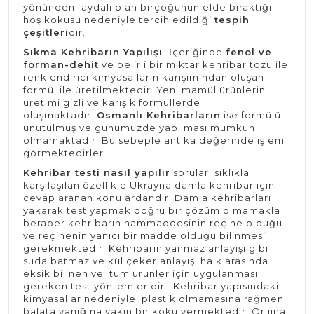
yönünden faydalı olan birçoğunun elde bıraktığı
hoş kokusu nedeniyle tercih edildiği
tespih
çeşitleri
dir.
Sıkma Kehribarın Yapılışı
İçeriğinde
fenol ve
forman-dehit
ve belirli bir miktar kehribar tozu ile
renklendirici kimyasalların karışımından oluşan
formül ile üretilmektedir. Yeni mamül ürünlerin
üretimi gizli ve karışık formüllerde
oluşmaktadır.
Osmanlı Kehribarların
ise formülü
unutulmuş ve günümüzde yapılması mümkün
olmamaktadır. Bu sebeple antika değerinde işlem
görmektedirler.
Kehribar testi nasıl yapılır
soruları sıklıkla
karşılaşılan özellikle Ukrayna damla kehribar için
cevap aranan konulardandır. Damla kehribarları
yakarak test yapmak doğru bir çözüm olmamakla
beraber kehribarın hammaddesinin reçine olduğu
ve reçinenin yanıcı bir madde olduğu bilinmesi
gerekmektedir. Kehribarın yanmaz anlayışı gibi
suda batmaz ve kül çeker anlayışı halk arasında
eksik bilinen ve tüm ürünler için uygulanması
gereken test yöntemleridir. Kehribar yapısındaki
kimyasallar nedeniyle plastik olmamasına rağmen
balata yanığına yakın bir koku vermektedir. Orijinal