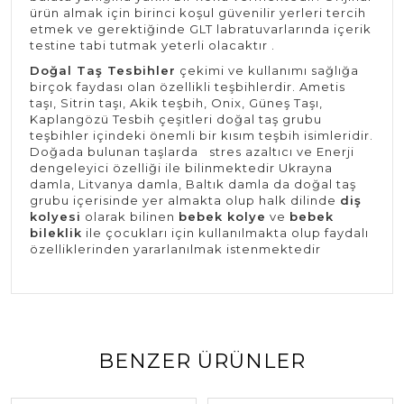
ürün almak için birinci koşul güvenilir yerleri tercih
etmek ve gerektiğinde GLT labratuvarlarında içerik
testine tabi tutmak yeterli olacaktır .
Doğal Taş Tesbihler
çekimi ve kullanımı sağlığa
birçok faydası olan özellikli teşbihlerdir. Ametis
taşı, Sitrin taşı, Akik teşbih, Onix, Güneş Taşı,
Kaplangözü Tesbih çeşitleri doğal taş grubu
teşbihler içindeki önemli bir kısım teşbih isimleridir.
Doğada bulunan taşlarda stres azaltıcı ve Enerji
dengeleyici özelliği ile bilinmektedir Ukrayna
damla, Litvanya damla, Baltık damla da doğal taş
grubu içerisinde yer almakta olup halk dilinde
diş
kolyesi
olarak bilinen
bebek kolye
ve
bebek
bileklik
ile çocukları için kullanılmakta olup faydalı
özelliklerinden yararlanılmak istenmektedir
BENZER ÜRÜNLER