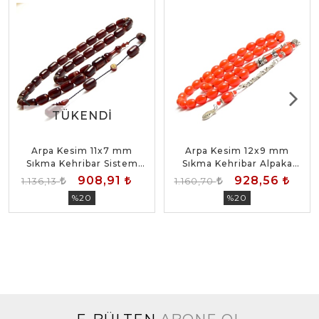
TÜKENDI
TÜKENDI
Arpa Kesim 11x7 mm
Arpa Kesim 12x9 mm
Sıkma Kehribar Sistem
Sıkma Kehribar Alpaka
Püsküllü Tesbih
Püsküllü Tesbih
908,91
928,56
1.136,13
1.160,70
%20
%20