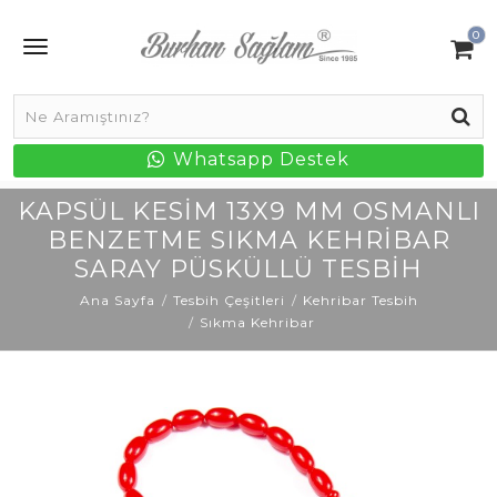
0
Whatsapp Destek
KAPSÜL KESIM 13X9 MM OSMANLI
BENZETME SIKMA KEHRIBAR
SARAY PÜSKÜLLÜ TESBIH
Ana Sayfa
Tesbih Çeşitleri
Kehribar Tesbih
Sıkma Kehribar