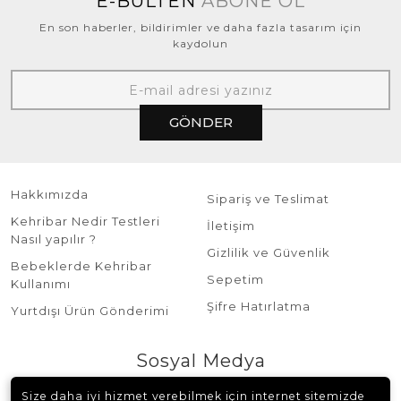
E-BÜLTEN
ABONE OL
En son haberler, bildirimler ve daha fazla tasarım için
kaydolun
GÖNDER
Hakkımızda
Sipariş ve Teslimat
Kehribar Nedir Testleri
İletişim
Nasıl yapılır ?
Gizlilik ve Güvenlik
Bebeklerde Kehribar
Sepetim
Kullanımı
Şifre Hatırlatma
Yurtdışı Ürün Gönderimi
Sosyal Medya
Size daha iyi hizmet verebilmek için internet sitemizde