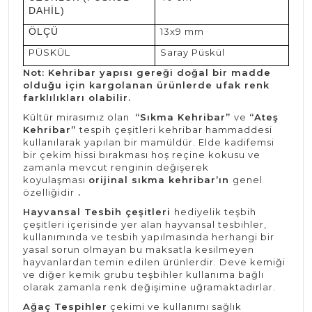
DAHİL)
ÖLÇÜ
13x9 mm
PÜSKÜL
Saray Püskül
Not: Kehribar yapısı gereği doğal bir madde
olduğu için kargolanan ürünlerde ufak renk
farklılıkları olabilir.
Kültür mirasımız olan
“Sıkma Kehribar”
ve
“Ateş
Kehribar”
tespih çeşitleri kehribar hammaddesi
kullanılarak yapılan bir mamüldür. Elde kadifemsi
bir çekim hissi bırakması hoş reçine kokusu ve
zamanla mevcut renginin değişerek
koyulaşması
orijinal sıkma kehribar’ın
genel
özelliğidir
.
Hayvansal Tesbih çeşitleri
hediyelik teşbih
çeşitleri içerisinde yer alan hayvansal tesbihler,
kullanımında ve tesbih yapılmasında herhangi bir
yasal sorun olmayan bu maksatla kesilmeyen
hayvanlardan temin edilen ürünlerdir. Deve kemiği
ve diğer kemik grubu teşbihler kullanıma bağlı
olarak zamanla renk değişimine uğramaktadırlar.
Ağaç Tespihler
çekimi ve kullanımı sağlık