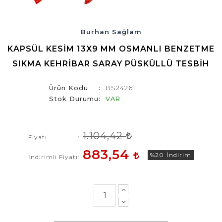
Burhan Sağlam
KAPSÜL KESIM 13X9 MM OSMANLI BENZETME
SIKMA KEHRIBAR SARAY PÜSKÜLLÜ TESBIH
Ürün Kodu
BS24261
Stok Durumu
VAR
1.104,42
Fiyatı
883,54
%20
İndirim
İndirimli Fiyatı