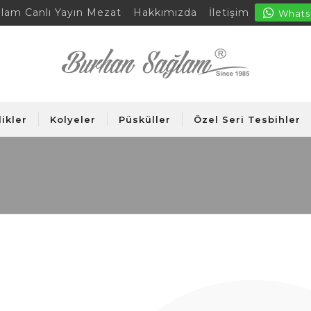
lam Canlı Yayın Mezat
Hakkımızda
İletişim
Whats
likler
Kolyeler
Püsküller
Özel Seri Tesbihler