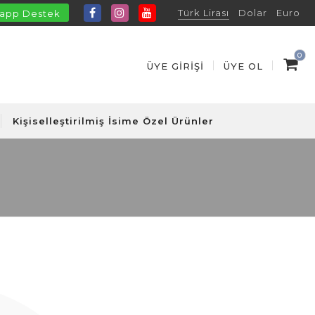
Türk Lirası
Dolar
Euro
app Destek
0
ÜYE GIRIŞI
ÜYE OL
Kişiselleştirilmiş İsime Özel Ürünler