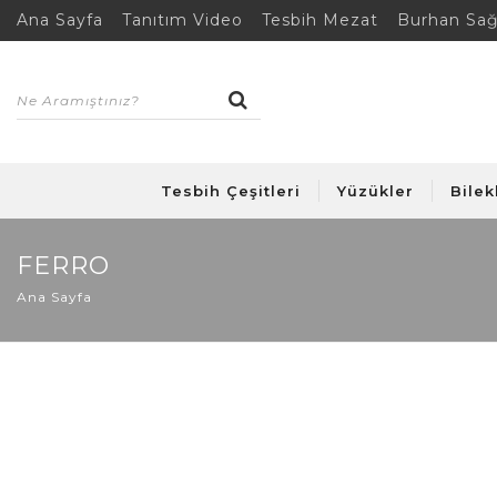
Ana Sayfa
Tanıtım Video
Tesbih Mezat
Burhan Sağ
Tesbih Çeşitleri
Yüzükler
Bilek
FERRO
Ana Sayfa