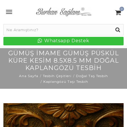
0
Whatsapp Destek
GÜMÜŞ İMAME GÜMÜŞ PÜSKÜL
KÜRE KESIM 8.5X8.5 MM DOĞAL
KAPLANGÖZÜ TESBIH
Ana Sayfa
Tesbih Çeşitleri
Doğal Taş Tesbih
Kaplangözü Taşı Tesbih