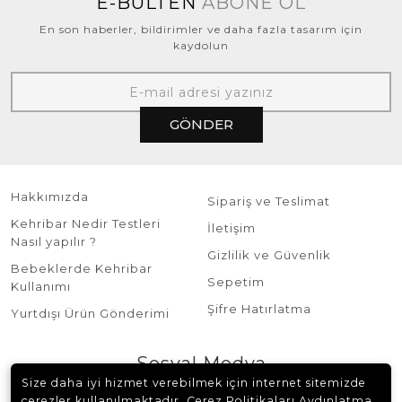
E-BÜLTEN
ABONE OL
En son haberler, bildirimler ve daha fazla tasarım için
kaydolun
GÖNDER
Hakkımızda
Sipariş ve Teslimat
Kehribar Nedir Testleri
İletişim
Nasıl yapılır ?
Gizlilik ve Güvenlik
Bebeklerde Kehribar
Sepetim
Kullanımı
Şifre Hatırlatma
Yurtdışı Ürün Gönderimi
Sosyal Medya
Size daha iyi hizmet verebilmek için internet sitemizde
çerezler kullanılmaktadır. Çerez Politikaları Aydınlatma