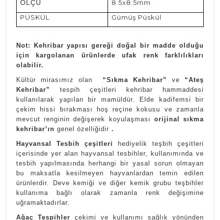
ÖLÇÜ
8.5x8.5mm
PÜSKÜL
Gümüş Püskül
Not: Kehribar yapısı gereği doğal bir madde olduğu
için kargolanan ürünlerde ufak renk farklılıkları
olabilir.
Kültür mirasımız olan
“Sıkma Kehribar”
ve
“Ateş
Kehribar”
tespih çeşitleri kehribar hammaddesi
kullanılarak yapılan bir mamüldür. Elde kadifemsi bir
çekim hissi bırakması hoş reçine kokusu ve zamanla
mevcut renginin değişerek koyulaşması
orijinal sıkma
kehribar’ın
genel özelliğidir
.
Hayvansal Tesbih çeşitleri
hediyelik teşbih çeşitleri
içerisinde yer alan hayvansal tesbihler, kullanımında ve
tesbih yapılmasında herhangi bir yasal sorun olmayan
bu maksatla kesilmeyen hayvanlardan temin edilen
ürünlerdir. Deve kemiği ve diğer kemik grubu teşbihler
kullanıma bağlı olarak zamanla renk değişimine
uğramaktadırlar.
Ağaç Tespihler
çekimi ve kullanımı sağlık yönünden