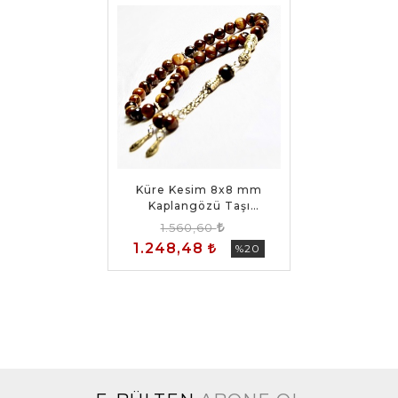
Küre Kesim 8x8 mm
Kaplangözü Taşı
AlpakaPüsküllü Tesbih
1.560,60
1.248,48
%20