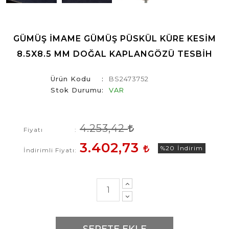
GÜMÜŞ İMAME GÜMÜŞ PÜSKÜL KÜRE KESIM
8.5X8.5 MM DOĞAL KAPLANGÖZÜ TESBIH
Ürün Kodu
BS2473752
Stok Durumu
VAR
4.253,42
Fiyatı
3.402,73
%20
İndirim
İndirimli Fiyatı
SEPETE EKLE