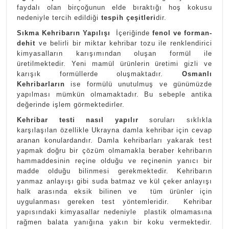
faydalı olan birçoğunun elde bıraktığı hoş kokusu
nedeniyle tercih edildiği
tespih çeşitleri
dir.
Sıkma Kehribarın Yapılışı
İçeriğinde
fenol ve forman-
dehit
ve belirli bir miktar kehribar tozu ile renklendirici
kimyasalların karışımından oluşan formül ile
üretilmektedir. Yeni mamül ürünlerin üretimi gizli ve
karışık formüllerde oluşmaktadır.
Osmanlı
Kehribarların
ise formülü unutulmuş ve günümüzde
yapılması mümkün olmamaktadır. Bu sebeple antika
değerinde işlem görmektedirler.
Kehribar testi nasıl yapılır
soruları sıklıkla
karşılaşılan özellikle Ukrayna damla kehribar için cevap
aranan konulardandır. Damla kehribarları yakarak test
yapmak doğru bir çözüm olmamakla beraber kehribarın
hammaddesinin reçine olduğu ve reçinenin yanıcı bir
madde olduğu bilinmesi gerekmektedir. Kehribarın
yanmaz anlayışı gibi suda batmaz ve kül çeker anlayışı
halk arasında eksik bilinen ve tüm ürünler için
uygulanması gereken test yöntemleridir. Kehribar
yapısındaki kimyasallar nedeniyle plastik olmamasına
rağmen balata yanığına yakın bir koku vermektedir.