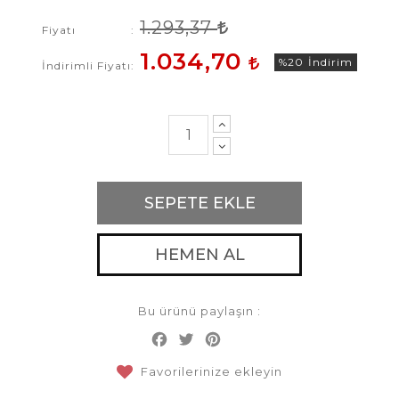
1.293,37
Fiyatı
1.034,70
%20
İndirim
İndirimli Fiyatı
SEPETE EKLE
HEMEN AL
Bu ürünü paylaşın :
Facebook
Twitter
Pinterest
Share
Favorilerinize ekleyin