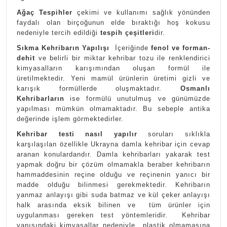
Ağaç Tespihler
çekimi ve kullanımı sağlık yönünden
faydalı olan birçoğunun elde bıraktığı hoş kokusu
nedeniyle tercih edildiği
tespih çeşitleri
dir.
Sıkma Kehribarın Yapılışı
İçeriğinde
fenol ve forman-
dehit
ve belirli bir miktar kehribar tozu ile renklendirici
kimyasalların karışımından oluşan formül ile
üretilmektedir. Yeni mamül ürünlerin üretimi gizli ve
karışık formüllerde oluşmaktadır.
Osmanlı
Kehribarların
ise formülü unutulmuş ve günümüzde
yapılması mümkün olmamaktadır. Bu sebeple antika
değerinde işlem görmektedirler.
Kehribar testi nasıl yapılır
soruları sıklıkla
karşılaşılan özellikle Ukrayna damla kehribar için cevap
aranan konulardandır. Damla kehribarları yakarak test
yapmak doğru bir çözüm olmamakla beraber kehribarın
hammaddesinin reçine olduğu ve reçinenin yanıcı bir
madde olduğu bilinmesi gerekmektedir. Kehribarın
yanmaz anlayışı gibi suda batmaz ve kül çeker anlayışı
halk arasında eksik bilinen ve tüm ürünler için
uygulanması gereken test yöntemleridir. Kehribar
yapısındaki kimyasallar nedeniyle plastik olmamasına