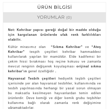
ÜRÜN BILGISI
YORUMLAR
(0)
Not: Kehribar yapısı gereği doğal bir madde olduğu
için kargolanan ürünlerde ufak renk farklılıkları
olabilir.
Kültür mirasımız olan
“Sıkma Kehribar”
ve
“Ateş
Kehribar”
tespih çeşitleri kehribar hammaddesi
kullanılarak yapılan bir mamüldür. Elde kadifemsi bir
çekim hissi bırakması hoş reçine kokusu ve zamanla
mevcut renginin değişerek koyulaşması
orijinal sıkma
kehribar’ın
genel özelliğidir
.
Hayvansal Tesbih çeşitleri
hediyelik teşbih çeşitleri
içerisinde yer alan hayvansal tesbihler, kullanımında ve
tesbih yapılmasında herhangi bir yasal sorun olmayan
bu maksatla kesilmeyen hayvanlardan temin edilen
ürünlerdir. Deve kemiği ve diğer kemik grubu teşbihler
kullanıma bağlı olarak zamanla renk değişimine
uğramaktadırlar.