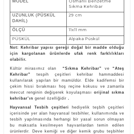
MODEL
Osmanlı Benzetme
Sıkma Kehribar
UZUNLUK (PÜSKÜL
29 cm
DAHİL)
ÖLÇÜ
11x11 mm
PÜSKÜL
Alpaka Püskül
Not: Kehribar yapısı gereği doğal bir madde olduğu
için kargolanan ürünlerde ufak renk farklılıkları
olabilir.
Kültür mirasımız olan
“Sıkma Kehribar”
ve
“Ateş
Kehribar”
tespih çeşitleri kehribar hammaddesi
kullanılarak yapılan bir mamüldür. Elde kadifemsi bir
çekim hissi bırakması hoş reçine kokusu ve zamanla
mevcut renginin değişerek koyulaşması
orijinal sıkma
kehribar’ın
genel özelliğidir
.
Hayvansal Tesbih çeşitleri
hediyelik teşbih çeşitleri
içerisinde yer alan hayvansal tesbihler, kullanımında ve
tesbih yapılmasında herhangi bir yasal sorun olmayan
bu maksatla kesilmeyen hayvanlardan temin edilen
ürünlerdir. Deve kemiği ve diğer kemik grubu teşbihler