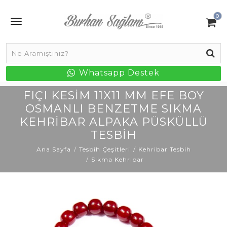
0
Whatsapp Destek
FIÇI KESIM 11X11 MM EFE BOY
OSMANLI BENZETME SIKMA
KEHRIBAR ALPAKA PÜSKÜLLÜ
TESBIH
Ana Sayfa
Tesbih Çeşitleri
Kehribar Tesbih
Sıkma Kehribar