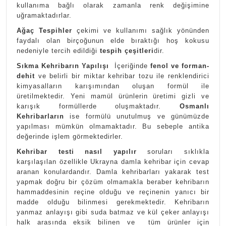
kullanıma bağlı olarak zamanla renk değişimine
uğramaktadırlar.
Ağaç Tespihler
çekimi ve kullanımı sağlık yönünden
faydalı olan birçoğunun elde bıraktığı hoş kokusu
nedeniyle tercih edildiği
tespih çeşitleri
dir.
Sıkma Kehribarın Yapılışı
İçeriğinde
fenol ve forman-
dehit
ve belirli bir miktar kehribar tozu ile renklendirici
kimyasalların karışımından oluşan formül ile
üretilmektedir. Yeni mamül ürünlerin üretimi gizli ve
karışık formüllerde oluşmaktadır.
Osmanlı
Kehribarların
ise formülü unutulmuş ve günümüzde
yapılması mümkün olmamaktadır. Bu sebeple antika
değerinde işlem görmektedirler.
Kehribar testi nasıl yapılır
soruları sıklıkla
karşılaşılan özellikle Ukrayna damla kehribar için cevap
aranan konulardandır. Damla kehribarları yakarak test
yapmak doğru bir çözüm olmamakla beraber kehribarın
hammaddesinin reçine olduğu ve reçinenin yanıcı bir
madde olduğu bilinmesi gerekmektedir. Kehribarın
yanmaz anlayışı gibi suda batmaz ve kül çeker anlayışı
halk arasında eksik bilinen ve tüm ürünler için