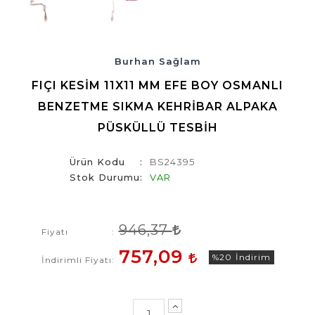
Burhan Sağlam
FIÇI KESIM 11X11 MM EFE BOY OSMANLI
BENZETME SIKMA KEHRIBAR ALPAKA
PÜSKÜLLÜ TESBIH
Ürün Kodu
BS24395
Stok Durumu
VAR
946,37
Fiyatı
757,09
%20
İndirim
İndirimli Fiyatı