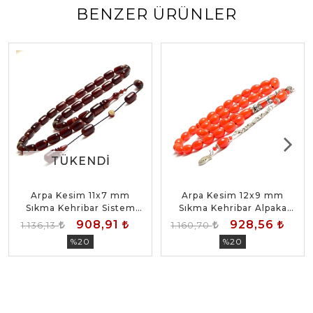
BENZER ÜRÜNLER
TÜKENDI
TÜKENDI
Arpa Kesim 11x7 mm
Arpa Kesim 12x9 mm
Sıkma Kehribar Sistem
Sıkma Kehribar Alpaka
Püsküllü Tesbih
Püsküllü Tesbih
908,91
928,56
1.136,13
1.160,70
%20
%20