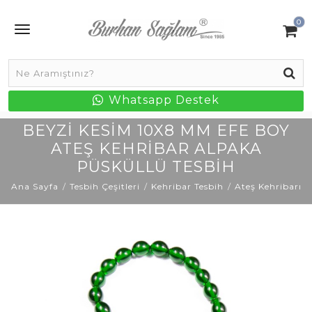
0
Whatsapp Destek
BEYZI KESIM 10X8 MM EFE BOY
ATEŞ KEHRIBAR ALPAKA
PÜSKÜLLÜ TESBIH
Ana Sayfa
Tesbih Çeşitleri
Kehribar Tesbih
Ateş Kehribarı