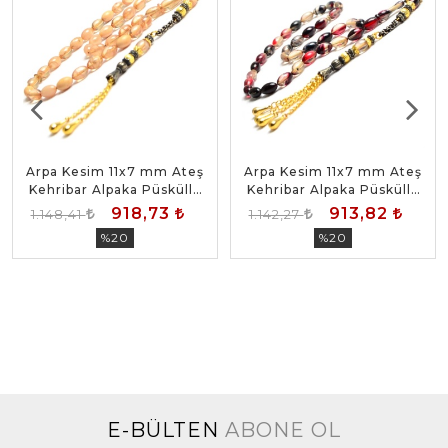
Arpa Kesim 11x7 mm Ateş
Arpa Kesim 11x7 mm Ateş
Kehribar Alpaka Püsküllü
Kehribar Alpaka Püsküllü
Tesbih
Tesbih
918,73
913,82
1.148,41
1.142,27
%20
%20
E-BÜLTEN
ABONE OL