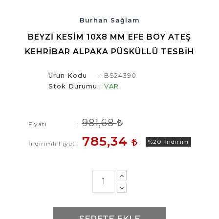
Burhan Sağlam
BEYZI KESIM 10X8 MM EFE BOY ATEŞ
KEHRIBAR ALPAKA PÜSKÜLLÜ TESBIH
Ürün Kodu
BS24390
Stok Durumu
VAR
981,68
Fiyatı
785,34
%20
İndirim
İndirimli Fiyatı
SEPETE EKLE