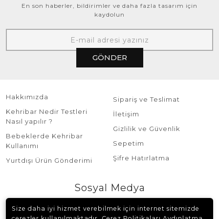
En son haberler, bildirimler ve daha fazla tasarım için
kaydolun
GÖNDER
Hakkımızda
Sipariş ve Teslimat
Kehribar Nedir Testleri
İletişim
Nasıl yapılır ?
Gizlilik ve Güvenlik
Bebeklerde Kehribar
Sepetim
Kullanımı
Şifre Hatırlatma
Yurtdışı Ürün Gönderimi
Sosyal Medya
Size daha iyi hizmet verebilmek için internet sitemizde
çerezler kullanılmaktadır. Çerez Politikaları Aydınlatma