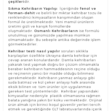
çeşitleri
dir.
Sıkma Kehribarın Yapılışı
İçeriğinde
fenol ve
forman-dehit
ve belirli bir miktar kehribar tozu ile
renklendirici kimyasalların karışımından oluşan
formül ile üretilmektedir. Yeni mamül ürünlerin
üretimi gizli ve karışık formüllerde
oluşmaktadır.
Osmanlı Kehribarların
ise formülü
unutulmuş ve günümüzde yapılması mümkün
olmamaktadır. Bu sebeple antika değerinde işlem
görmektedirler.
Kehribar testi nasıl yapılır
soruları sıklıkla
karşılaşılan özellikle Ukrayna damla kehribar için
cevap aranan konulardandır. Damla kehribarları
yakarak test yapmak doğru bir çözüm olmamakla
beraber kehribarın hammaddesinin reçine olduğu
ve reçinenin yanıcı bir madde olduğu bilinmesi
gerekmektedir. Kehribarın yanmaz anlayışı gibi
suda batmaz ve kül çeker anlayışı halk arasında
eksik bilinen ve tüm ürünler için uygulanması
gereken test yöntemleridir. Kehribar yapısındaki
kimyasallar nedeniyle plastik olmamasına rağmen
balata yanığına yakın bir koku vermektedir. Orijinal
ürün almak için birinci koşul güvenilir yerleri tercih
etmek ve gerektiğinde GLT labratuvarlarında içerik