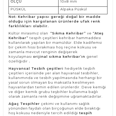
ÖLÇÜ
10x8 mm
PÜSKÜL
Alpaka Püskül
Not: Kehribar yapısı gereği doğal bir madde
olduğu için kargolanan ürünlerde ufak renk
farklılıkları olabilir.
Kültür mirasımız olan
“Sıkma Kehribar”
ve
“Ateş
Kehribar”
tespih çeşitleri kehribar hammaddesi
kullanılarak yapılan bir mamüldür. Elde kadifemsi
bir çekim hissi bırakması hoş reçine kokusu ve
zamanla mevcut renginin değişerek
koyulaşması
orijinal sıkma kehribar’ın
genel
özelliğidir
.
Hayvansal Tesbih çeşitleri
hediyelik teşbih
çeşitleri içerisinde yer alan hayvansal tesbihler,
kullanımında ve tesbih yapılmasında herhangi bir
yasal sorun olmayan bu maksatla kesilmeyen
hayvanlardan temin edilen ürünlerdir. Deve kemiği
ve diğer kemik grubu teşbihler kullanıma bağlı
olarak zamanla renk değişimine uğramaktadırlar.
Ağaç Tespihler
çekimi ve kullanımı sağlık
yönünden faydalı olan birçoğunun elde bıraktığı
hoş kokusu nedeniyle tercih edildiği
tespih