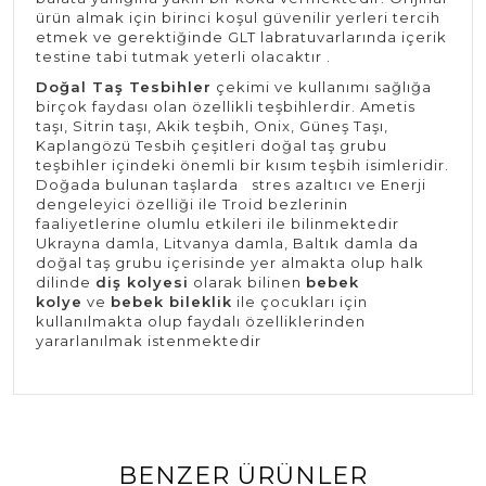
ürün almak için birinci koşul güvenilir yerleri tercih
etmek ve gerektiğinde GLT labratuvarlarında içerik
testine tabi tutmak yeterli olacaktır .
Doğal Taş Tesbihler
çekimi ve kullanımı sağlığa
birçok faydası olan özellikli teşbihlerdir. Ametis
taşı, Sitrin taşı, Akik teşbih, Onix, Güneş Taşı,
Kaplangözü Tesbih çeşitleri doğal taş grubu
teşbihler içindeki önemli bir kısım teşbih isimleridir.
Doğada bulunan taşlarda stres azaltıcı ve Enerji
dengeleyici özelliği ile Troid bezlerinin
faaliyetlerine olumlu etkileri ile bilinmektedir
Ukrayna damla, Litvanya damla, Baltık damla da
doğal taş grubu içerisinde yer almakta olup halk
dilinde
diş kolyesi
olarak bilinen
bebek
kolye
ve
bebek bileklik
ile çocukları için
kullanılmakta olup faydalı özelliklerinden
yararlanılmak istenmektedir
BENZER ÜRÜNLER