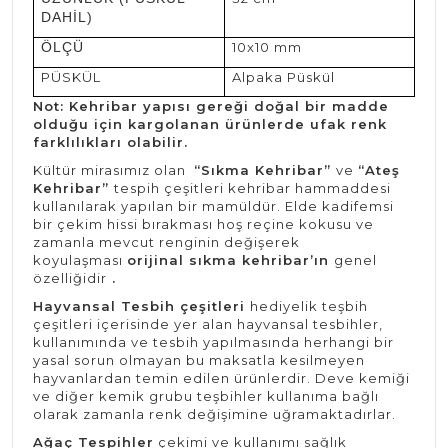
DAHİL)
ÖLÇÜ
10x10 mm
PÜSKÜL
Alpaka Püskül
Not: Kehribar yapısı gereği doğal bir madde
olduğu için kargolanan ürünlerde ufak renk
farklılıkları olabilir.
Kültür mirasımız olan
“Sıkma Kehribar”
ve
“Ateş
Kehribar”
tespih çeşitleri kehribar hammaddesi
kullanılarak yapılan bir mamüldür. Elde kadifemsi
bir çekim hissi bırakması hoş reçine kokusu ve
zamanla mevcut renginin değişerek
koyulaşması
orijinal sıkma kehribar’ın
genel
özelliğidir
.
Hayvansal Tesbih çeşitleri
hediyelik teşbih
çeşitleri içerisinde yer alan hayvansal tesbihler,
kullanımında ve tesbih yapılmasında herhangi bir
yasal sorun olmayan bu maksatla kesilmeyen
hayvanlardan temin edilen ürünlerdir. Deve kemiği
ve diğer kemik grubu teşbihler kullanıma bağlı
olarak zamanla renk değişimine uğramaktadırlar.
Ağaç Tespihler
çekimi ve kullanımı sağlık