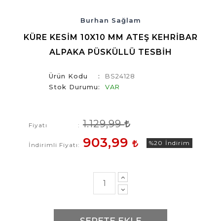
Burhan Sağlam
KÜRE KESIM 10X10 MM ATEŞ KEHRIBAR
ALPAKA PÜSKÜLLÜ TESBIH
Ürün Kodu
BS24128
Stok Durumu
VAR
1.129,99
Fiyatı
903,99
%20
İndirim
İndirimli Fiyatı