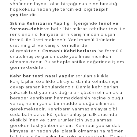
yönünden faydalı olan birçoğunun elde bıraktığı
hoş kokusu nedeniyle tercih edildiği
tespih
çeşitleri
dir.
Sıkma Kehribarın Yapılışı
İçeriğinde
fenol ve
forman-dehit
ve belirli bir miktar kehribar tozu ile
renklendirici kimyasalların karışımından oluşan
formül ile üretilmektedir. Yeni mamül ürünlerin
üretimi gizli ve karışık formüllerde
oluşmaktadır.
Osmanlı Kehribarların
ise formülü
unutulmuş ve günümüzde yapılması mümkün
olmamaktadır. Bu sebeple antika değerinde işlem
görmektedirler.
Kehribar testi nasıl yapılır
soruları sıklıkla
karşılaşılan özellikle Ukrayna damla kehribar için
cevap aranan konulardandır. Damla kehribarları
yakarak test yapmak doğru bir çözüm olmamakla
beraber kehribarın hammaddesinin reçine olduğu
ve reçinenin yanıcı bir madde olduğu bilinmesi
gerekmektedir. Kehribarın yanmaz anlayışı gibi
suda batmaz ve kül çeker anlayışı halk arasında
eksik bilinen ve tüm ürünler için uygulanması
gereken test yöntemleridir. Kehribar yapısındaki
kimyasallar nedeniyle plastik olmamasına rağmen
balata yanığına yakın bir koku vermektedir. Orijinal