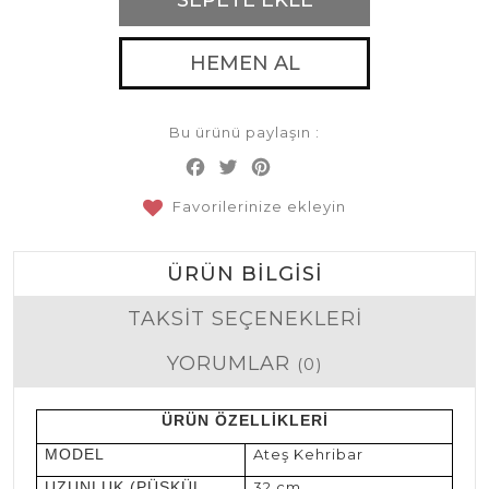
SEPETE EKLE
HEMEN AL
Bu ürünü paylaşın :
Facebook
Twitter
Pinterest
Share
Favorilerinize ekleyin
ÜRÜN BILGISI
TAKSIT SEÇENEKLERI
YORUMLAR
(0)
ÜRÜN ÖZELLİKLERİ
MODEL
Ateş Kehribar
UZUNLUK (PÜSKÜL
32 cm