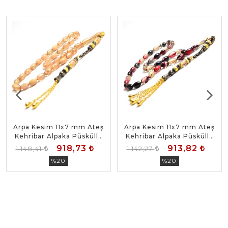
Arpa Kesim 11x7 mm Ateş
Arpa Kesim 11x7 mm Ateş
Kehribar Alpaka Püsküllü
Kehribar Alpaka Püsküllü
Tesbih
Tesbih
918,73
913,82
1.148,41
1.142,27
%20
%20