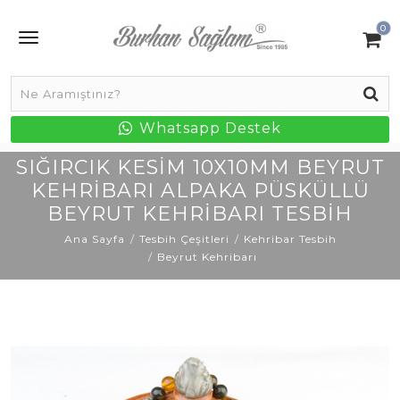
0
Whatsapp Destek
SIĞIRCIK KESIM 10X10MM BEYRUT
KEHRIBARI ALPAKA PÜSKÜLLÜ
BEYRUT KEHRIBARI TESBIH
Ana Sayfa
Tesbih Çeşitleri
Kehribar Tesbih
Beyrut Kehribarı