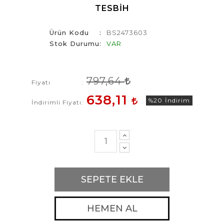
TESBIH
Ürün Kodu
BS2473603
Stok Durumu
VAR
797,64
Fiyatı
638,11
%20
İndirim
İndirimli Fiyatı
SEPETE EKLE
HEMEN AL