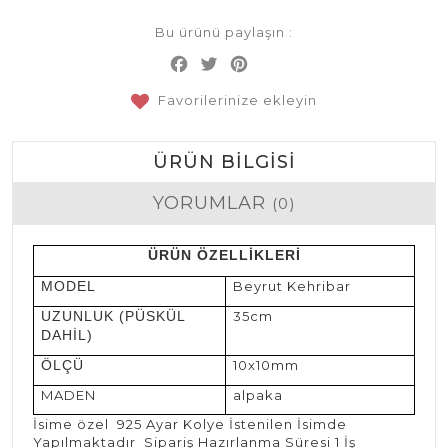
Bu ürünü paylaşın :
Facebook
Twitter
Pinterest
Share
Favorilerinize ekleyin
ÜRÜN BILGISI
YORUMLAR
(0)
ÜRÜN ÖZELLİKLERİ
MODEL
Beyrut Kehribar
UZUNLUK (PÜSKÜL
35cm
DAHİL)
ÖLÇÜ
10x10mm
MADEN
alpaka
İsime özel 925 Ayar Kolye İstenilen İsimde
Yapılmaktadır Sipariş Hazırlanma Süresi 1 İş