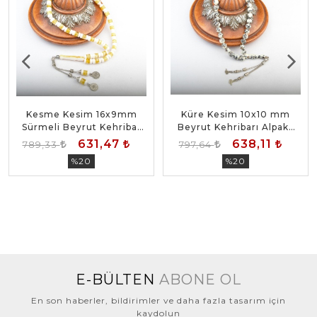
Kesme Kesim 16x9mm
Küre Kesim 10x10 mm
Sürmeli Beyrut Kehribar
Beyrut Kehribarı Alpaka
Alpaka Püsküllü Tesbih
Püsküllü Tesbih
631,47
638,11
789,33
797,64
%20
%20
E-BÜLTEN
ABONE OL
En son haberler, bildirimler ve daha fazla tasarım için
kaydolun