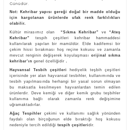
Günüdür.
Not: Kehribar yapısı gereği doğal bir madde olduğu
için kargolanan ürünlerde ufak renk farklılıkları
olabilir.
Kültür mirasımız olan
“Sıkma Kehribar”
ve
“Ateş
Kehribar”
tespih çeşitleri kehribar hammaddesi
kullanılarak yapılan bir mamüldür. Elde kadifemsi bir
çekim hissi bırakması hoş reçine kokusu ve zamanla
mevcut renginin değişerek koyulaşması
orijinal sıkma
kehribar’ın
genel özelliğidir
.
Hayvansal Tesbih çeşitleri
hediyelik teşbih çeşitleri
içerisinde yer alan hayvansal tesbihler, kullanımında ve
tesbih yapılmasında herhangi bir yasal sorun olmayan
bu maksatla kesilmeyen hayvanlardan temin edilen
ürünlerdir. Deve kemiği ve diğer kemik grubu teşbihler
kullanıma bağlı olarak zamanla renk değişimine
uğramaktadırlar.
Ağaç Tespihler
çekimi ve kullanımı sağlık yönünden
faydalı olan birçoğunun elde bıraktığı hoş kokusu
nedeniyle tercih edildiği
tespih çeşitleri
dir.