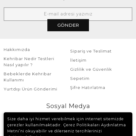
GÖNDER
Hakkımızda
Sipariş ve Teslimat
Kehribar Nedir Testleri
İletişim
Nasıl yapılır ?
Gizlilik ve Güvenlik
Bebeklerde Kehribar
Sepetim
Kullanımı
Şifre Hatırlatma
Yurtdışı Ürün Gönderimi
Sosyal Medya
Size daha iyi hizmet verebilmek için internet sitemizde
çerezler kullanılmaktadır. Çerez Politikaları Aydınlatma
Metni’ni okuyabilir ve dilerseniz tercihlerinizi