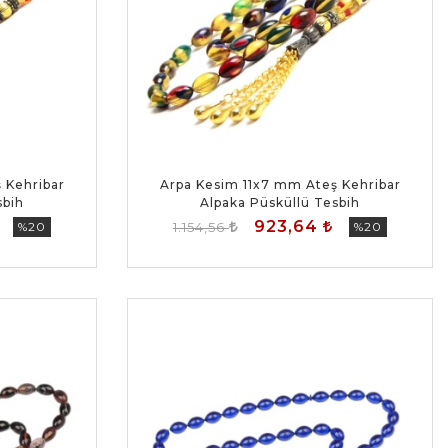
 Kehribar
Arpa Kesim 11x7 mm Ateş Kehribar
sbih
Alpaka Püsküllü Tesbih
923,64
%20
1.154,56
%20