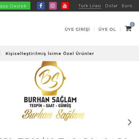
Türk Lirası
Dolar
Euro
app Destek
0
ÜYE GIRIŞI
ÜYE OL
Kişiselleştirilmiş İsime Özel Ürünler