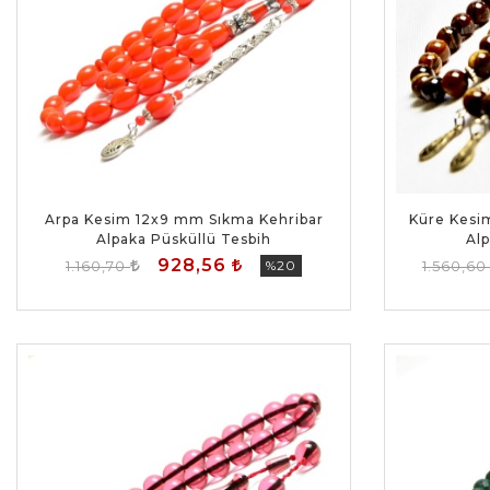
Arpa Kesim 12x9 mm Sıkma Kehribar
Küre Kesi
Alpaka Püsküllü Tesbih
Al
928,56
1.160,70
%20
1.560,6