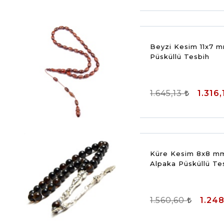
Beyzi Kesim 11x7 m
Püsküllü Tesbih
1.645,13
1.316,
Küre Kesim 8x8 mm
Alpaka Püsküllü Te
1.560,60
1.24