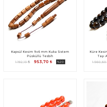
Kapsül Kesim 9x6 mm Kuka Sistem
Küre Kesi
Püsküllü Tesbih
Taşı 
953,70
1.192,13
%20
1.560,6