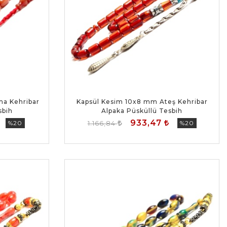
ma Kehribar
Kapsül Kesim 10x8 mm Ateş Kehribar
sbih
Alpaka Püsküllü Tesbih
933,47
%20
1.166,84
%20