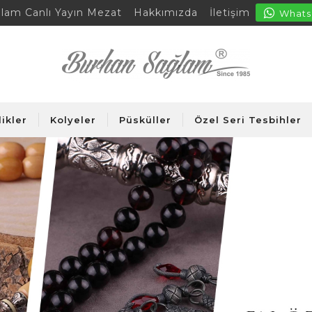
lam Canlı Yayın Mezat
Hakkımızda
İletişim
Whats
likler
Kolyeler
Püsküller
Özel Seri Tesbihler