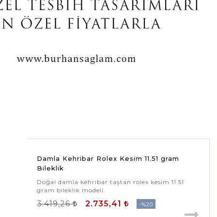
Damla Kehribar Rolex Kesim 11.51 gram
Bileklik
Doğal damla kehribar taştan rolex kesim 11.51
gram bileklik modeli.
3.419,26
2.735,41
%20