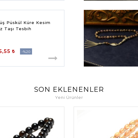
ş Püskül Küre Kesim
8x8 mm Doğal Yıldız Taşı Tesbih
5,55
%20
SON EKLENENLER
Yeni Ürünler