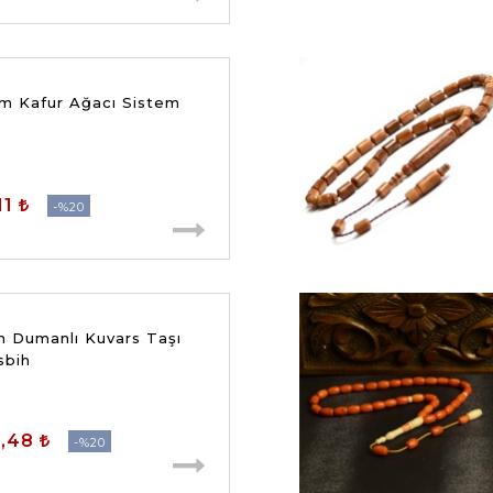
m Kafur Ağacı Sistem
11
%20
 Dumanlı Kuvars Taşı
sbih
8,48
%20