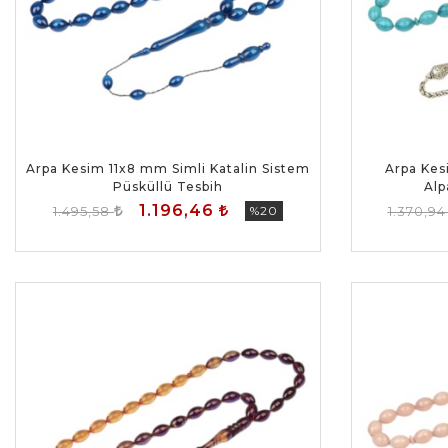
Arpa Kesim 11x8 mm Simli Katalin Sistem
Arpa Kes
Püsküllü Tesbih
Alp
1.196,46
1.495,58
%20
1.370,9