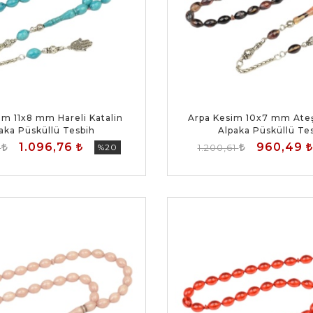
im 11x8 mm Hareli Katalin
Arpa Kesim 10x7 mm Ateş
aka Püsküllü Tesbih
Alpaka Püsküllü Te
1.096,76
960,49
4
%20
1.200,61