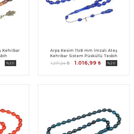
 Kehribar
Arpa Kesim 11x8 mm İmzalı Ateş
sbih
Kehribar Sistem Püsküllü Tesbih
1.016,99
%20
1.271,24
%20