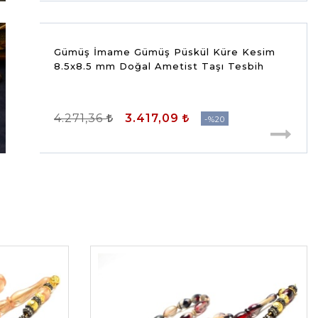
Gümüş İmame Gümüş Püskül Küre Kesim
8.5x8.5 mm Doğal Ametist Taşı Tesbih
4.271,36
3.417,09
%20