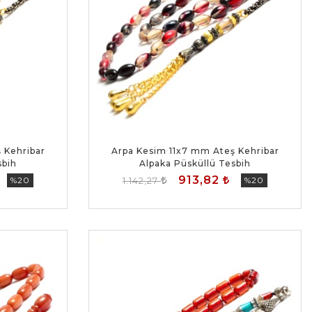
 Kehribar
Arpa Kesim 11x7 mm Ateş Kehribar
sbih
Alpaka Püsküllü Tesbih
913,82
%20
1.142,27
%20