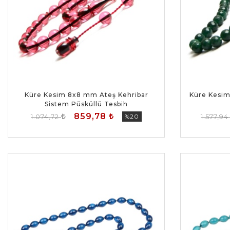
Küre Kesim 8x8 mm Ateş Kehribar
Küre Kesim
Sistem Püsküllü Tesbih
859,78
1.074,72
%20
1.577,9