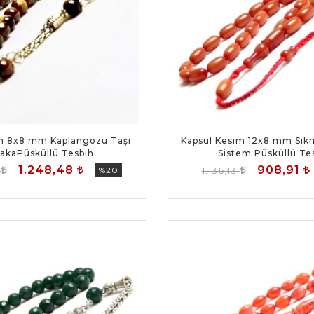
m 8x8 mm Kaplangözü Taşı
Kapsül Kesim 12x8 mm Sık
pakaPüsküllü Tesbih
Sistem Püsküllü Te
1.248,48
908,91
0
%20
1.136,13