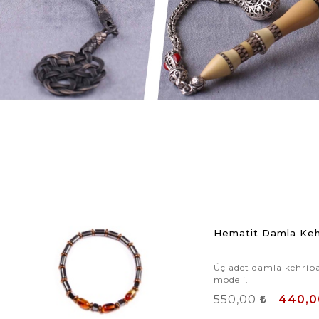
Hematit Damla Kehr
Üç adet damla kehribar
modeli.
550,00
440,