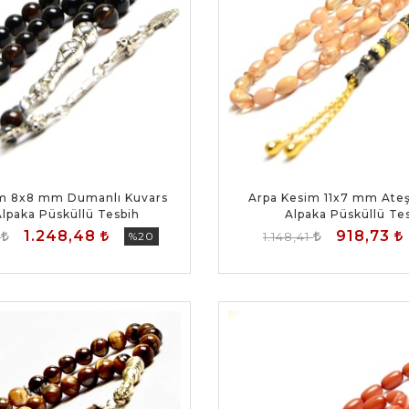
m 8x8 mm Dumanlı Kuvars
Arpa Kesim 11x7 mm Ateş
Alpaka Püsküllü Tesbih
Alpaka Püsküllü Te
1.248,48
918,73
0
%20
1.148,41