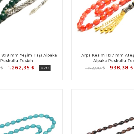
 8x8 mm Yeşim Taşı Alpaka
Arpa Kesim 11x7 mm Ateş
Püsküllü Tesbih
Alpaka Püsküllü Te
1.262,35
938,38
4
%20
1.172,98