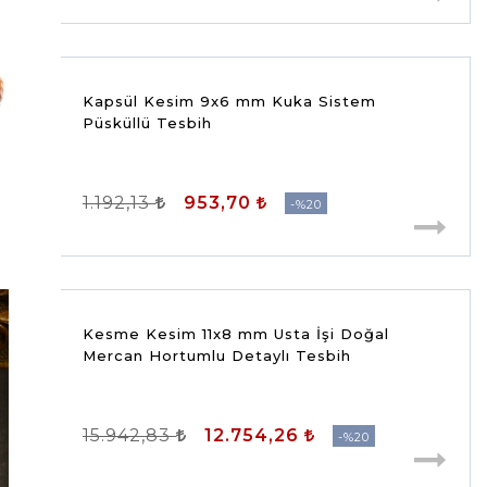
Kapsül Kesim 9x6 mm Kuka Sistem
Püsküllü Tesbih
1.192,13
953,70
%20
Kesme Kesim 11x8 mm Usta İşi Doğal
Mercan Hortumlu Detaylı Tesbih
15.942,83
12.754,26
%20